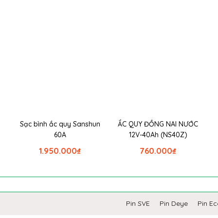
Sạc bình ắc quy Sanshun
ẮC QUY ĐỒNG NAI NƯỚC
60A
12V-40Ah (NS40Z)
1.950.000
₫
760.000
₫
Pin SVE
Pin Deye
Pin E