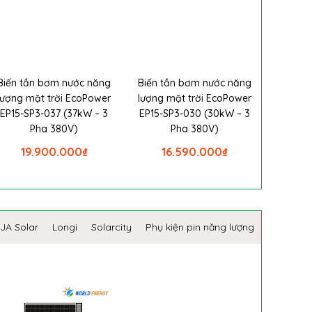
Biến tần bơm nước năng
Biến tần bơm nước năng
lượng mặt trời EcoPower
lượng mặt trời EcoPower
EP15-SP3-037 (37kW – 3
EP15-SP3-030 (30kW – 3
Pha 380V)
Pha 380V)
19.900.000
₫
16.590.000
₫
JA Solar
Longi
Solarcity
Phụ kiện pin năng lượng