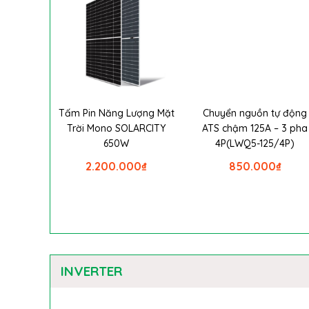
Tấm Pin Năng Lượng Mặt
Chuyển nguồn tự động
Trời Mono SOLARCITY
ATS chậm 125A – 3 pha
650W
4P(LWQ5-125/4P)
2.200.000
₫
850.000
₫
INVERTER