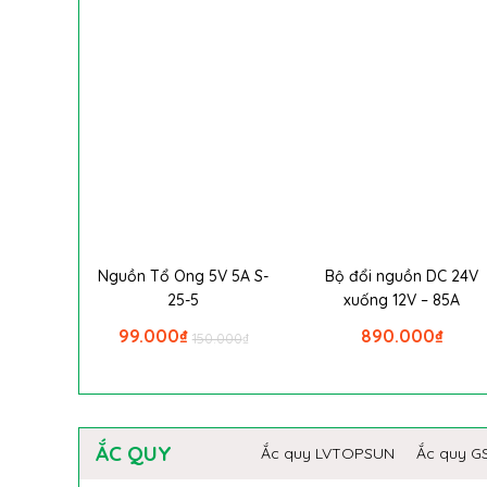
Nguồn Tổ Ong 5V 5A S-
Bộ đổi nguồn DC 24V
25-5
xuống 12V – 85A
99.000
₫
890.000
₫
150.000
₫
ẮC QUY
Ắc quy LVTOPSUN
Ắc quy G