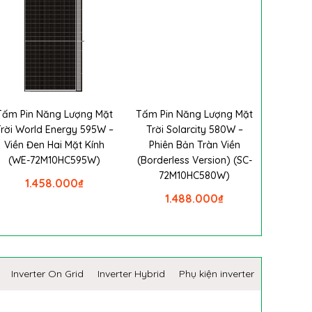
Tấm Pin Năng Lượng Mặt
Tấm Pin Năng Lượng Mặt
Trời World Energy 595W –
Trời Solarcity 580W –
Viền Đen Hai Mặt Kính
Phiên Bản Tràn Viền
(WE-72M10HC595W)
(Borderless Version) (SC-
72M10HC580W)
1.458.000
₫
1.488.000
₫
Inverter On Grid
Inverter Hybrid
Phụ kiện inverter