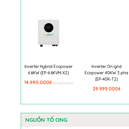
Inverter Hybrid Ecopower
Inverter On-grid
6.6KW (EP-6.6KVM-X2)
Ecopower 40KW 3 pha
(EP-40K-T2)
14.990.000
₫
21.990.000
₫
29.999.000
₫
NGUỒN TỔ ONG