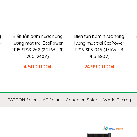
g
Biến tần bơm nước năng
Biến tần bơm nước năng
-
lượng mặt trời EcoPower
lượng mặt trời EcoPower
EP15-SP1S-2d2 (2.2kW – 1P
EP15-SP3-045 (45kW – 3
200–240V)
Pha 380V)
4.500.000
₫
24.990.000
₫
LEAPTON Solar
AE Solar
Canadian Solar
World Energy