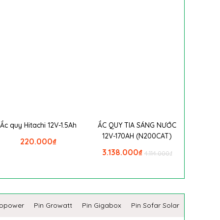
Ắc quy Hitachi 12V-1.5Ah
ẮC QUY TIA SÁNG NƯỚC
12V-170AH (N200CAT)
220.000
₫
3.138.000
₫
4.114.000
₫
copower
Pin Growatt
Pin Gigabox
Pin Sofar Solar