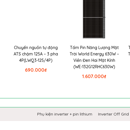
Chuyển nguồn tự động
Tấm Pin Năng Lượng Mặt
ATS chậm 125A – 3 pha
Trời World Energy 630W –
4P(LWQ3-125/4P)
Viền Đen Hai Mặt Kính
(WE-132G12RHC630W)
690.000
₫
1.607.000
₫
Phụ kiện inverter + pin lithium
Inverter Off Grid