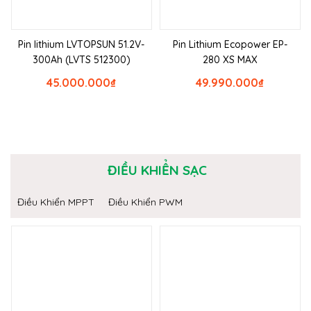
Pin lithium LVTOPSUN 51.2V-
Pin Lithium Ecopower EP-
300Ah (LVTS 512300)
280 XS MAX
45.000.000
₫
49.990.000
₫
ĐIỀU KHIỂN SẠC
Điều Khiển MPPT
Điều Khiển PWM