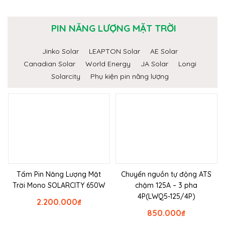
PIN NĂNG LƯỢNG MẶT TRỜI
Jinko Solar
LEAPTON Solar
AE Solar
Canadian Solar
World Energy
JA Solar
Longi
Solarcity
Phụ kiện pin năng lượng
Tấm Pin Năng Lượng Mặt
Chuyển nguồn tự động ATS
Trời Mono SOLARCITY 650W
chậm 125A – 3 pha
4P(LWQ5-125/4P)
2.200.000
₫
850.000
₫