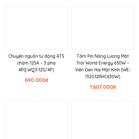
Chuyển nguồn tự động ATS
Tấm Pin Năng Lượng Mặt
chậm 125A – 3 pha
Trời World Energy 630W –
4P(LWQ3-125/4P)
Viền Đen Hai Mặt Kính (WE-
132G12RHC630W)
690.000
₫
1.607.000
₫