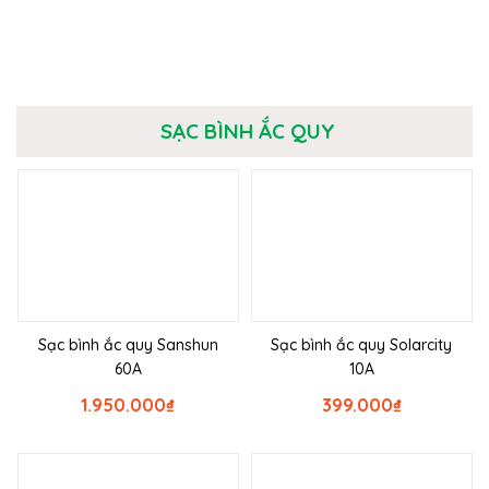
SẠC BÌNH ẮC QUY
Sạc bình ắc quy Sanshun
Sạc bình ắc quy Solarcity
60A
10A
1.950.000
₫
399.000
₫