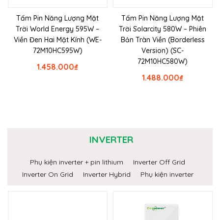
Tấm Pin Năng Lượng Mặt
Tấm Pin Năng Lượng Mặt
Trời World Energy 595W –
Trời Solarcity 580W – Phiên
Viền Đen Hai Mặt Kính (WE-
Bản Tràn Viền (Borderless
72M10HC595W)
Version) (SC-
72M10HC580W)
1.458.000
₫
1.488.000
₫
INVERTER
Phụ kiện inverter + pin lithium
Inverter Off Grid
Inverter On Grid
Inverter Hybrid
Phụ kiện inverter