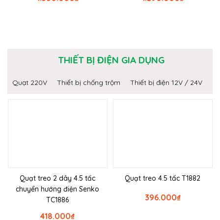
THIẾT BỊ ĐIỆN GIA DỤNG
Quạt 220V
Thiết bị chống trộm
Thiết bị điện 12V / 24V
Quạt treo 2 dây 4.5 tấc
Quạt treo 4.5 tấc T1882
chuyển hướng điện Senko
396.000
₫
TC1886
418.000
₫