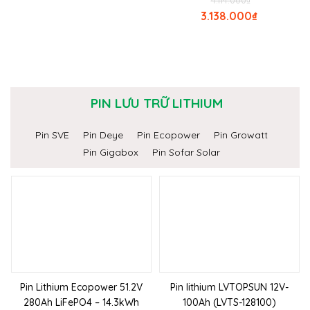
4.114.000
₫
3.138.000
₫
PIN LƯU TRỮ LITHIUM
Pin SVE
Pin Deye
Pin Ecopower
Pin Growatt
Pin Gigabox
Pin Sofar Solar
Pin Lithium Ecopower 51.2V
Pin lithium LVTOPSUN 12V-
280Ah LiFePO4 – 14.3kWh
100Ah (LVTS-128100)