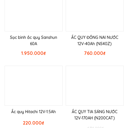
Sạc bình ắc quy Sanshun
ẮC QUY ĐỒNG NAI NƯỚC
60A
12V-40Ah (NS40Z)
1.950.000
₫
760.000
₫
Ắc quy Hitachi 12V-1.5Ah
ẮC QUY TIA SÁNG NƯỚC
12V-170AH (N200CAT)
220.000
₫