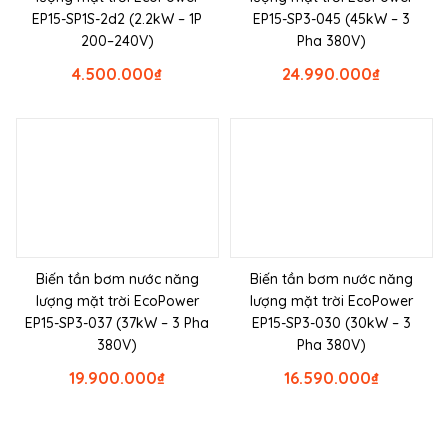
EP15-SP1S-2d2 (2.2kW – 1P
EP15-SP3-045 (45kW – 3
200–240V)
Pha 380V)
4.500.000
₫
24.990.000
₫
Biến tần bơm nước năng
Biến tần bơm nước năng
lượng mặt trời EcoPower
lượng mặt trời EcoPower
EP15-SP3-037 (37kW – 3 Pha
EP15-SP3-030 (30kW – 3
380V)
Pha 380V)
19.900.000
₫
16.590.000
₫