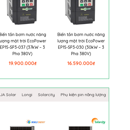
Biến tần bơm nước năng
Biến tần bơm nước năng
lượng mặt trời EcoPower
lượng mặt trời EcoPower
EP15-SP3-037 (37kW – 3
EP15-SP3-030 (30kW – 3
Pha 380V)
Pha 380V)
19.900.000
₫
16.590.000
₫
JA Solar
Longi
Solarcity
Phụ kiện pin năng lượng