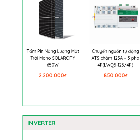
Tấm Pin Năng Lượng Mặt
Chuyển nguồn tự động
Trời Mono SOLARCITY
ATS chậm 125A – 3 pha
650W
4P(LWQ5-125/4P)
2.200.000
₫
850.000
₫
INVERTER