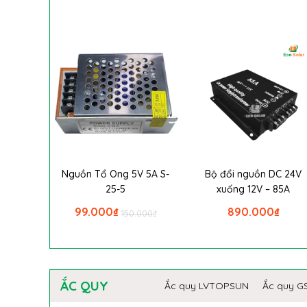
Nguồn Tổ Ong 5V 5A S-
Bộ đổi nguồn DC 24V
25-5
xuống 12V – 85A
99.000
₫
890.000
₫
150.000
₫
ẮC QUY
Ắc quy LVTOPSUN
Ắc quy G