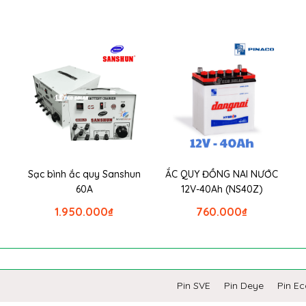
Sạc bình ắc quy Sanshun
ẮC QUY ĐỒNG NAI NƯỚC
60A
12V-40Ah (NS40Z)
1.950.000
₫
760.000
₫
Pin SVE
Pin Deye
Pin E