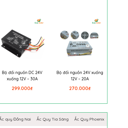
Bộ đổi nguồn DC 24V
Bộ đổi nguồn 24V xuống
xuống 12V – 30A
12V – 20A
299.000
₫
270.000
₫
Ắc quy Đồng Nai
Ắc Quy Tia Sáng
Ắc Quy Phoenix