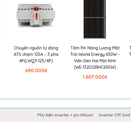
Chuyển nguồn tự động
Tấm Pin Năng Lượng Mặt
ATS chậm 125A – 3 pha
Trời World Energy 630W –
4P(LWQ3-125/4P)
Viền Đen Hai Mặt Kính
(WE-132G12RHC630W)
690.000
₫
1.607.000
₫
Phụ kiện inverter + pin lithium
Inverter Off Grid