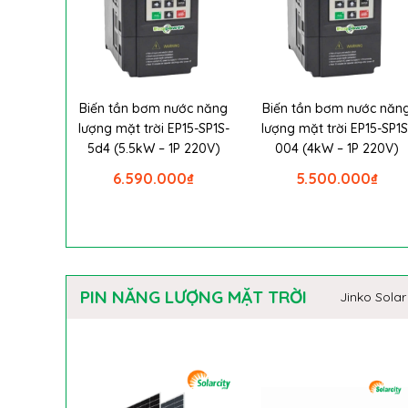
Biến tần bơm nước năng
Biến tần bơm nước năn
lượng mặt trời EP15-SP1S-
lượng mặt trời EP15-SP1S
5d4 (5.5kW – 1P 220V)
004 (4kW – 1P 220V)
6.590.000
₫
5.500.000
₫
PIN NĂNG LƯỢNG MẶT TRỜI
Jinko Solar