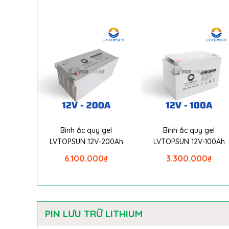
Bình ắc quy gel
Bình ắc quy gel
LVTOPSUN 12V-200Ah
LVTOPSUN 12V-100Ah
6.100.000
₫
3.300.000
₫
PIN LƯU TRỮ LITHIUM