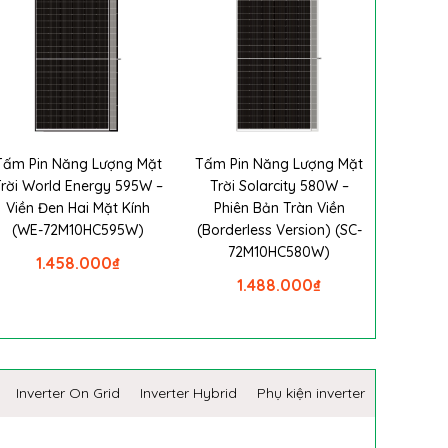
Tấm Pin Năng Lượng Mặt
Tấm Pin Năng Lượng Mặt
Trời World Energy 595W –
Trời Solarcity 580W –
Viền Đen Hai Mặt Kính
Phiên Bản Tràn Viền
(WE-72M10HC595W)
(Borderless Version) (SC-
72M10HC580W)
1.458.000
₫
1.488.000
₫
Inverter On Grid
Inverter Hybrid
Phụ kiện inverter