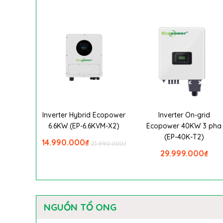
Inverter Hybrid Ecopower
Inverter On-grid
6.6KW (EP-6.6KVM-X2)
Ecopower 40KW 3 pha
(EP-40K-T2)
14.990.000
₫
21.990.000
₫
29.999.000
₫
NGUỒN TỔ ONG