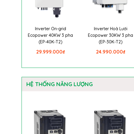
Inverter On-grid
Inverter Hoà Lưới
Ecopower 40KW 3 pha
Ecopower 30KW 3 pha
(EP-40K-T2)
(EP-30K-T2)
29.999.000
₫
24.990.000
₫
HỆ THỐNG NĂNG LƯỢNG