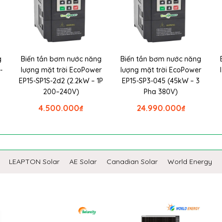
g
Biến tần bơm nước năng
Biến tần bơm nước năng
-
lượng mặt trời EcoPower
lượng mặt trời EcoPower
EP15-SP1S-2d2 (2.2kW – 1P
EP15-SP3-045 (45kW – 3
200–240V)
Pha 380V)
4.500.000
₫
24.990.000
₫
LEAPTON Solar
AE Solar
Canadian Solar
World Energy