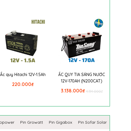
Ắc quy Hitachi 12V-1.5Ah
ẮC QUY TIA SÁNG NƯỚC
12V-170AH (N200CAT)
220.000
₫
3.138.000
₫
4.114.000
₫
copower
Pin Growatt
Pin Gigabox
Pin Sofar Solar