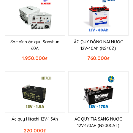
Sạc bình ắc quy Sanshun
ẮC QUY ĐỒNG NAI NƯỚC
60A
12V-40Ah (NS40Z)
1.950.000
₫
760.000
₫
Ắc quy Hitachi 12V-1.5Ah
ẮC QUY TIA SÁNG NƯỚC
12V-170AH (N200CAT)
220.000
₫