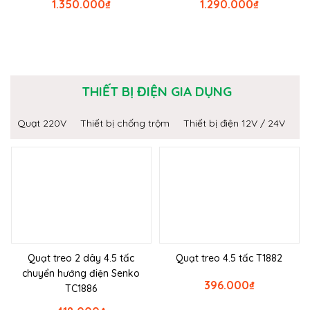
1.350.000
₫
1.290.000
₫
THIẾT BỊ ĐIỆN GIA DỤNG
Quạt 220V
Thiết bị chống trộm
Thiết bị điện 12V / 24V
Quạt treo 2 dây 4.5 tấc
Quạt treo 4.5 tấc T1882
chuyển hướng điện Senko
396.000
₫
TC1886