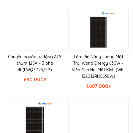
Chuyển nguồn tự động ATS
Tấm Pin Năng Lượng Mặt
chậm 125A – 3 pha
Trời World Energy 630W –
4P(LWQ3-125/4P)
Viền Đen Hai Mặt Kính (WE-
132G12RHC630W)
690.000
₫
1.607.000
₫