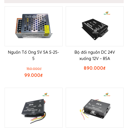
Nguồn Tổ Ong 5V 5A S-25-
Bộ đổi nguồn DC 24V
5
xuống 12V – 85A
890.000
₫
150.000
₫
99.000
₫