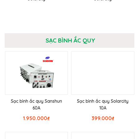
SẠC BÌNH ẮC QUY
Sạc bình ắc quy Sanshun
Sạc bình ắc quy Solarcity
60A
10A
1.950.000
₫
399.000
₫