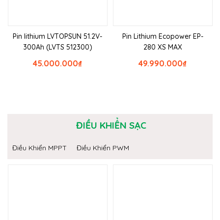
Pin lithium LVTOPSUN 51.2V-
Pin Lithium Ecopower EP-
300Ah (LVTS 512300)
280 XS MAX
45.000.000
₫
49.990.000
₫
ĐIỀU KHIỂN SẠC
Điều Khiển MPPT
Điều Khiển PWM