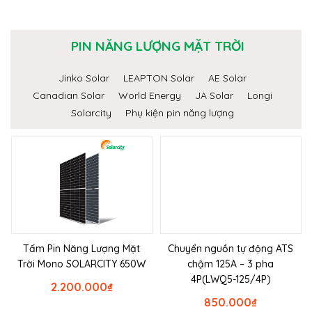
PIN NĂNG LƯỢNG MẶT TRỜI
Jinko Solar
LEAPTON Solar
AE Solar
Canadian Solar
World Energy
JA Solar
Longi
Solarcity
Phụ kiện pin năng lượng
Tấm Pin Năng Lượng Mặt
Chuyển nguồn tự động ATS
Trời Mono SOLARCITY 650W
chậm 125A – 3 pha
4P(LWQ5-125/4P)
2.200.000
₫
850.000
₫