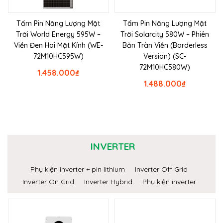
Tấm Pin Năng Lượng Mặt
Tấm Pin Năng Lượng Mặt
Trời World Energy 595W –
Trời Solarcity 580W – Phiên
Viền Đen Hai Mặt Kính (WE-
Bản Tràn Viền (Borderless
72M10HC595W)
Version) (SC-
72M10HC580W)
1.458.000
₫
1.488.000
₫
INVERTER
Phụ kiện inverter + pin lithium
Inverter Off Grid
Inverter On Grid
Inverter Hybrid
Phụ kiện inverter