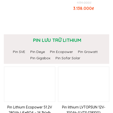
4.114.000
₫
3.138.000
₫
PIN LƯU TRỮ LITHIUM
Pin SVE
Pin Deye
Pin Ecopower
Pin Growatt
Pin Gigabox
Pin Sofar Solar
Pin Lithium Ecopower 51.2V
Pin lithium LVTOPSUN 12V-
280Ah LiFePO4 – 14.3kWh
100Ah (LVTS-128100)