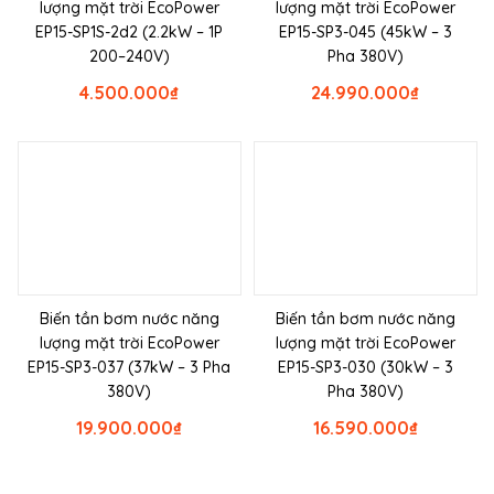
lượng mặt trời EcoPower
lượng mặt trời EcoPower
EP15-SP1S-2d2 (2.2kW – 1P
EP15-SP3-045 (45kW – 3
200–240V)
Pha 380V)
4.500.000
₫
24.990.000
₫
Biến tần bơm nước năng
Biến tần bơm nước năng
lượng mặt trời EcoPower
lượng mặt trời EcoPower
EP15-SP3-037 (37kW – 3 Pha
EP15-SP3-030 (30kW – 3
380V)
Pha 380V)
19.900.000
₫
16.590.000
₫