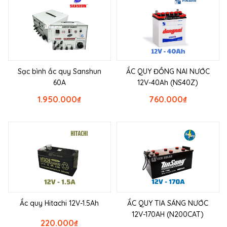
Sạc bình ắc quy Sanshun
ẮC QUY ĐỒNG NAI NƯỚC
60A
12V-40Ah (NS40Z)
1.950.000
₫
760.000
₫
Ắc quy Hitachi 12V-1.5Ah
ẮC QUY TIA SÁNG NƯỚC
12V-170AH (N200CAT)
220.000
₫