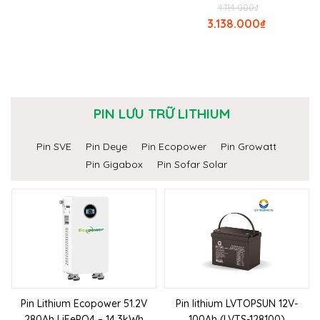
4.114.000
₫
3.138.000
₫
PIN LƯU TRỮ LITHIUM
Pin SVE
Pin Deye
Pin Ecopower
Pin Growatt
Pin Gigabox
Pin Sofar Solar
Pin Lithium Ecopower 51.2V
Pin lithium LVTOPSUN 12V-
280Ah LiFePO4 – 14.3kWh
100Ah (LVTS-128100)