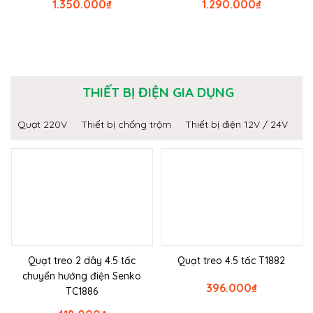
1.350.000
₫
1.290.000
₫
THIẾT BỊ ĐIỆN GIA DỤNG
Quạt 220V
Thiết bị chống trộm
Thiết bị điện 12V / 24V
Quạt treo 2 dây 4.5 tấc
Quạt treo 4.5 tấc T1882
chuyển hướng điện Senko
396.000
₫
TC1886