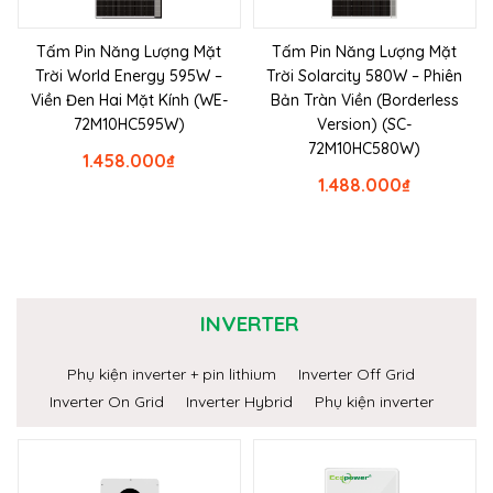
Tấm Pin Năng Lượng Mặt
Tấm Pin Năng Lượng Mặt
Trời World Energy 595W –
Trời Solarcity 580W – Phiên
Viền Đen Hai Mặt Kính (WE-
Bản Tràn Viền (Borderless
72M10HC595W)
Version) (SC-
72M10HC580W)
1.458.000
₫
1.488.000
₫
INVERTER
Phụ kiện inverter + pin lithium
Inverter Off Grid
Inverter On Grid
Inverter Hybrid
Phụ kiện inverter