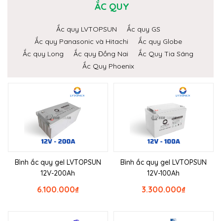
ẮC QUY
Ắc quy LVTOPSUN
Ắc quy GS
Ắc quy Panasonic và Hitachi
Ắc quy Globe
Ắc quy Long
Ắc quy Đồng Nai
Ắc Quy Tia Sáng
Ắc Quy Phoenix
Bình ắc quy gel LVTOPSUN
Bình ắc quy gel LVTOPSUN
12V-200Ah
12V-100Ah
6.100.000
₫
3.300.000
₫