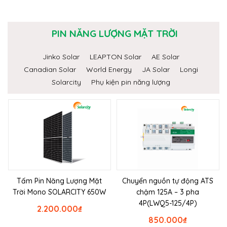
PIN NĂNG LƯỢNG MẶT TRỜI
Jinko Solar
LEAPTON Solar
AE Solar
Canadian Solar
World Energy
JA Solar
Longi
Solarcity
Phụ kiện pin năng lượng
Tấm Pin Năng Lượng Mặt
Chuyển nguồn tự động ATS
Trời Mono SOLARCITY 650W
chậm 125A – 3 pha
4P(LWQ5-125/4P)
2.200.000
₫
850.000
₫