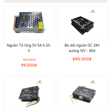
Nguồn Tổ Ong 5V 5A S-25-
Bộ đổi nguồn DC 24V
5
xuống 12V – 85A
890.000
₫
150.000
₫
99.000
₫