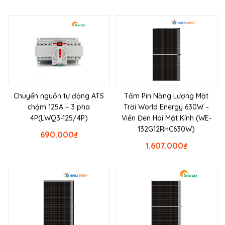
Chuyển nguồn tự động ATS
Tấm Pin Năng Lượng Mặt
chậm 125A – 3 pha
Trời World Energy 630W –
4P(LWQ3-125/4P)
Viền Đen Hai Mặt Kính (WE-
132G12RHC630W)
690.000
₫
1.607.000
₫