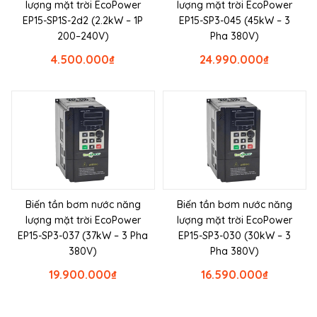
lượng mặt trời EcoPower
lượng mặt trời EcoPower
EP15-SP1S-2d2 (2.2kW – 1P
EP15-SP3-045 (45kW – 3
200–240V)
Pha 380V)
4.500.000
₫
24.990.000
₫
Biến tần bơm nước năng
Biến tần bơm nước năng
lượng mặt trời EcoPower
lượng mặt trời EcoPower
EP15-SP3-037 (37kW – 3 Pha
EP15-SP3-030 (30kW – 3
380V)
Pha 380V)
19.900.000
₫
16.590.000
₫