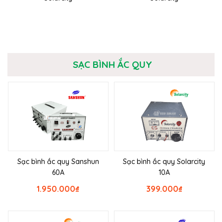
SẠC BÌNH ẮC QUY
Sạc bình ắc quy Sanshun
Sạc bình ắc quy Solarcity
60A
10A
1.950.000
₫
399.000
₫