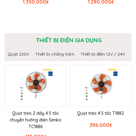
1.350.000
₫
1.290.000
₫
THIẾT BỊ ĐIỆN GIA DỤNG
Quạt 220V
Thiết bị chống trộm
Thiết bị điện 12V / 24V
Quạt treo 2 dây 4.5 tấc
Quạt treo 4.5 tấc T1882
chuyển hướng điện Senko
396.000
₫
TC1886