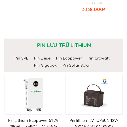
4.114.000
₫
3.138.000
₫
PIN LƯU TRỮ LITHIUM
Pin SVE
Pin Deye
Pin Ecopower
Pin Growatt
Pin Gigabox
Pin Sofar Solar
Pin Lithium Ecopower 51.2V
Pin lithium LVTOPSUN 12V-
280Ah LiFePO4 – 14.3kWh
100Ah (LVTS-128100)