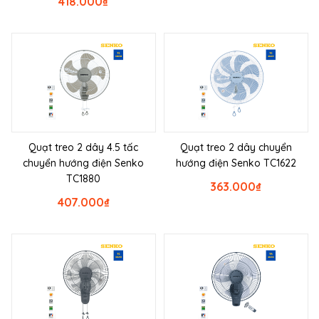
418.000
₫
Quạt treo 2 dây 4.5 tấc
Quạt treo 2 dây chuyển
chuyển hướng điện Senko
hướng điện Senko TC1622
TC1880
363.000
₫
407.000
₫