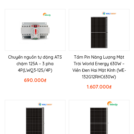
Chuyển nguồn tự động ATS
Tấm Pin Năng Lượng Mặt
chậm 125A – 3 pha
Trời World Energy 630W –
4P(LWQ3-125/4P)
Viền Đen Hai Mặt Kính (WE-
132G12RHC630W)
690.000
₫
1.607.000
₫