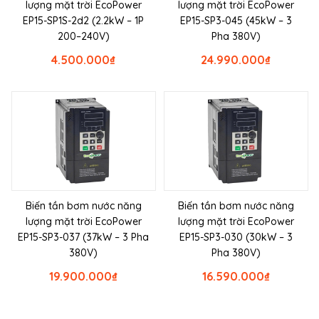
lượng mặt trời EcoPower
lượng mặt trời EcoPower
EP15-SP1S-2d2 (2.2kW – 1P
EP15-SP3-045 (45kW – 3
200–240V)
Pha 380V)
4.500.000
₫
24.990.000
₫
Biến tần bơm nước năng
Biến tần bơm nước năng
lượng mặt trời EcoPower
lượng mặt trời EcoPower
EP15-SP3-037 (37kW – 3 Pha
EP15-SP3-030 (30kW – 3
380V)
Pha 380V)
19.900.000
₫
16.590.000
₫