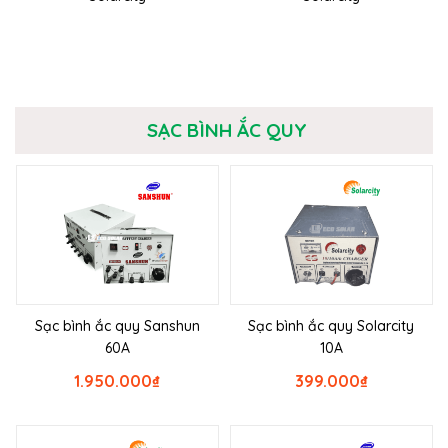
SẠC BÌNH ẮC QUY
Sạc bình ắc quy Sanshun
Sạc bình ắc quy Solarcity
60A
10A
1.950.000
₫
399.000
₫