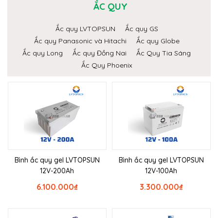
ẮC QUY
Ắc quy LVTOPSUN
Ắc quy GS
Ắc quy Panasonic và Hitachi
Ắc quy Globe
Ắc quy Long
Ắc quy Đồng Nai
Ắc Quy Tia Sáng
Ắc Quy Phoenix
Bình ắc quy gel LVTOPSUN
Bình ắc quy gel LVTOPSUN
12V-200Ah
12V-100Ah
6.100.000
₫
3.300.000
₫