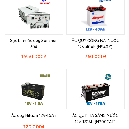
Sạc bình ắc quy Sanshun
ẮC QUY ĐỒNG NAI NƯỚC
60A
12V-40Ah (NS40Z)
1.950.000
₫
760.000
₫
Ắc quy Hitachi 12V-1.5Ah
ẮC QUY TIA SÁNG NƯỚC
12V-170AH (N200CAT)
220.000
₫