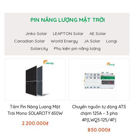
PIN NĂNG LƯỢNG MẶT TRỜI
Jinko Solar
LEAPTON Solar
AE Solar
Canadian Solar
World Energy
JA Solar
Longi
Solarcity
Phụ kiện pin năng lượng
Tấm Pin Năng Lượng Mặt
Chuyển nguồn tự động ATS
Trời Mono SOLARCITY 650W
chậm 125A – 3 pha
4P(LWQ5-125/4P)
2.200.000
₫
850.000
₫