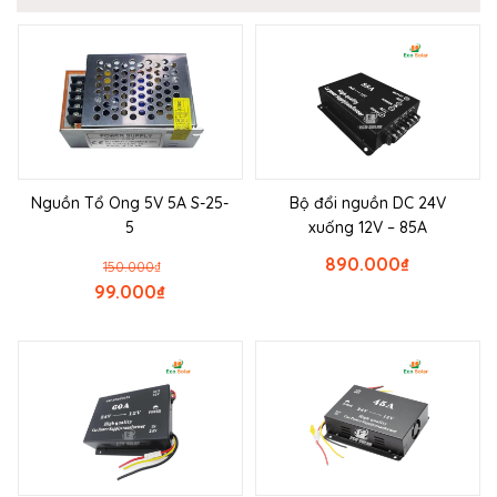
Nguồn Tổ Ong 5V 5A S-25-
Bộ đổi nguồn DC 24V
5
xuống 12V – 85A
890.000
₫
150.000
₫
99.000
₫