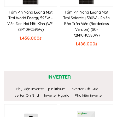
Tấm Pin Năng Lượng Mặt
Tấm Pin Năng Lượng Mặt
Trời World Energy 595W –
Trời Solarcity 580W – Phiên
Viền Đen Hai Mặt Kính (WE-
Bản Tràn Viền (Borderless
72M10HC595W)
Version) (SC-
72M10HC580W)
1.458.000
₫
1.488.000
₫
INVERTER
Phụ kiện inverter + pin lithium
Inverter Off Grid
Inverter On Grid
Inverter Hybrid
Phụ kiện inverter