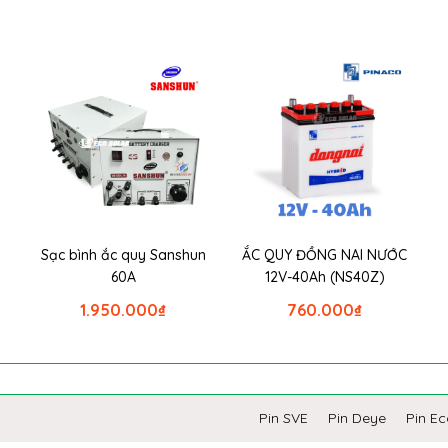
Sạc bình ắc quy Sanshun
ẮC QUY ĐỒNG NAI NƯỚC
60A
12V-40Ah (NS40Z)
1.950.000
₫
760.000
₫
Pin SVE
Pin Deye
Pin E