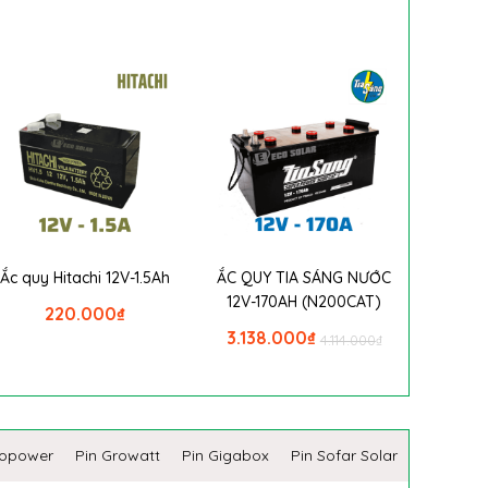
Ắc quy Hitachi 12V-1.5Ah
ẮC QUY TIA SÁNG NƯỚC
12V-170AH (N200CAT)
220.000
₫
3.138.000
₫
4.114.000
₫
copower
Pin Growatt
Pin Gigabox
Pin Sofar Solar