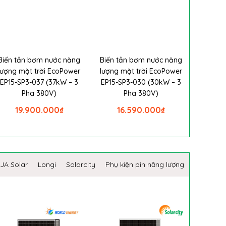
Biến tần bơm nước năng
Biến tần bơm nước năng
lượng mặt trời EcoPower
lượng mặt trời EcoPower
EP15-SP3-037 (37kW – 3
EP15-SP3-030 (30kW – 3
Pha 380V)
Pha 380V)
19.900.000
₫
16.590.000
₫
JA Solar
Longi
Solarcity
Phụ kiện pin năng lượng