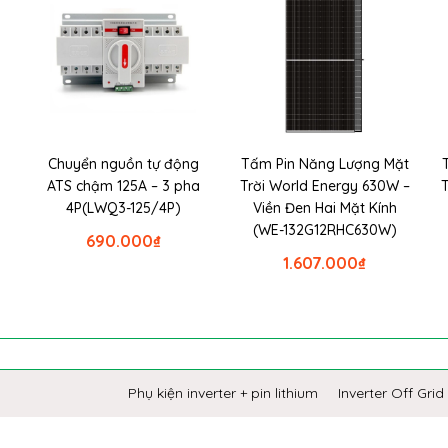
Chuyển nguồn tự động
Tấm Pin Năng Lượng Mặt
ATS chậm 125A – 3 pha
Trời World Energy 630W –
4P(LWQ3-125/4P)
Viền Đen Hai Mặt Kính
(WE-132G12RHC630W)
690.000
₫
1.607.000
₫
Phụ kiện inverter + pin lithium
Inverter Off Grid