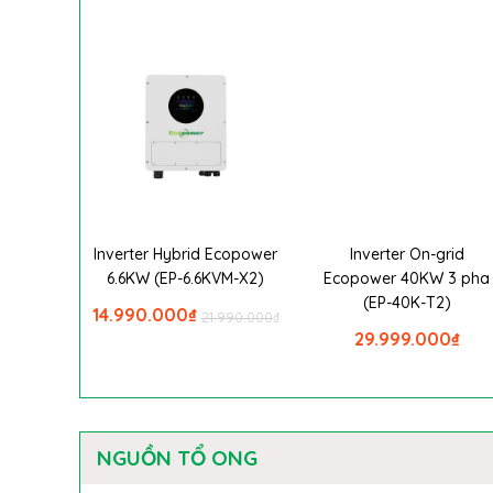
Inverter Hybrid Ecopower
Inverter On-grid
6.6KW (EP-6.6KVM-X2)
Ecopower 40KW 3 pha
(EP-40K-T2)
14.990.000
₫
21.990.000
₫
29.999.000
₫
NGUỒN TỔ ONG