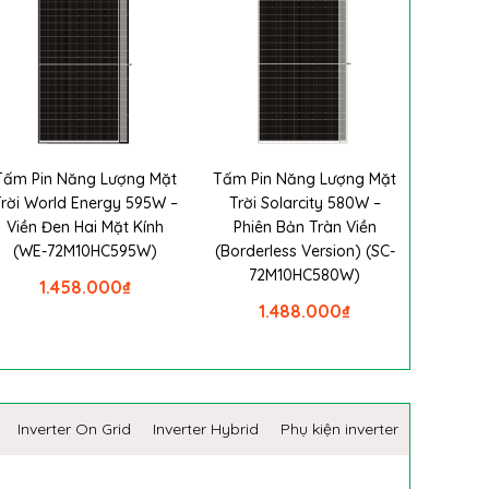
Tấm Pin Năng Lượng Mặt
Tấm Pin Năng Lượng Mặt
Trời World Energy 595W –
Trời Solarcity 580W –
Viền Đen Hai Mặt Kính
Phiên Bản Tràn Viền
(WE-72M10HC595W)
(Borderless Version) (SC-
72M10HC580W)
1.458.000
₫
1.488.000
₫
Inverter On Grid
Inverter Hybrid
Phụ kiện inverter