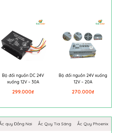
Bộ đổi nguồn DC 24V
Bộ đổi nguồn 24V xuống
xuống 12V – 30A
12V – 20A
299.000
₫
270.000
₫
Ắc quy Đồng Nai
Ắc Quy Tia Sáng
Ắc Quy Phoenix