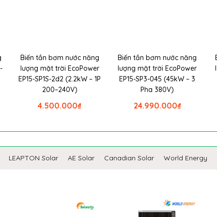
g
Biến tần bơm nước năng
Biến tần bơm nước năng
-
lượng mặt trời EcoPower
lượng mặt trời EcoPower
EP15-SP1S-2d2 (2.2kW – 1P
EP15-SP3-045 (45kW – 3
200–240V)
Pha 380V)
4.500.000
₫
24.990.000
₫
LEAPTON Solar
AE Solar
Canadian Solar
World Energy