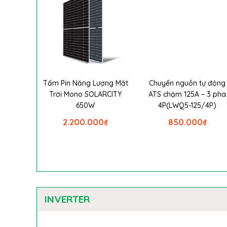
Tấm Pin Năng Lượng Mặt
Chuyển nguồn tự động
Trời Mono SOLARCITY
ATS chậm 125A – 3 pha
650W
4P(LWQ5-125/4P)
2.200.000
₫
850.000
₫
INVERTER