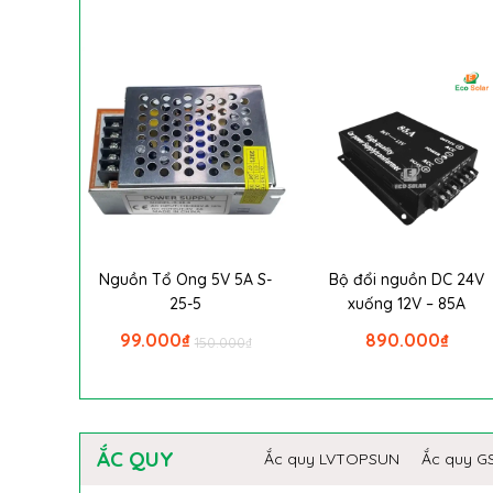
Nguồn Tổ Ong 5V 5A S-
Bộ đổi nguồn DC 24V
25-5
xuống 12V – 85A
99.000
₫
890.000
₫
150.000
₫
ẮC QUY
Ắc quy LVTOPSUN
Ắc quy G