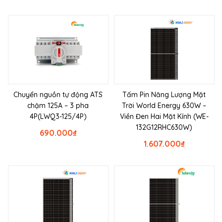
Chuyển nguồn tự động ATS
Tấm Pin Năng Lượng Mặt
chậm 125A – 3 pha
Trời World Energy 630W –
4P(LWQ3-125/4P)
Viền Đen Hai Mặt Kính (WE-
132G12RHC630W)
690.000
₫
1.607.000
₫