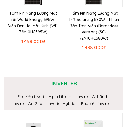
Tấm Pin Năng Lượng Mặt
Tấm Pin Năng Lượng Mặt
Trời World Energy 595W –
Trời Solarcity 580W – Phiên
Viền Đen Hai Mặt Kính (WE-
Bản Tràn Viền (Borderless
72M10HC595W)
Version) (SC-
72M10HC580W)
1.458.000
₫
1.488.000
₫
INVERTER
Phụ kiện inverter + pin lithium
Inverter Off Grid
Inverter On Grid
Inverter Hybrid
Phụ kiện inverter