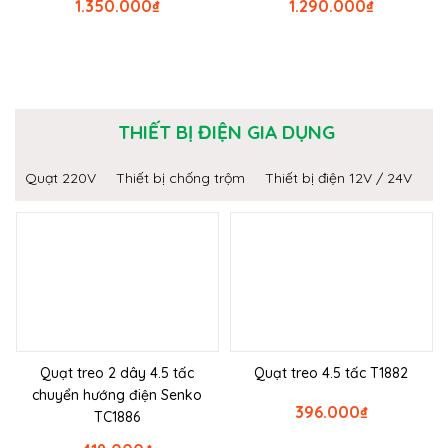
1.350.000
₫
1.290.000
₫
THIẾT BỊ ĐIỆN GIA DỤNG
Quạt 220V
Thiết bị chống trộm
Thiết bị điện 12V / 24V
Quạt treo 2 dây 4.5 tấc
Quạt treo 4.5 tấc T1882
chuyển hướng điện Senko
396.000
₫
TC1886