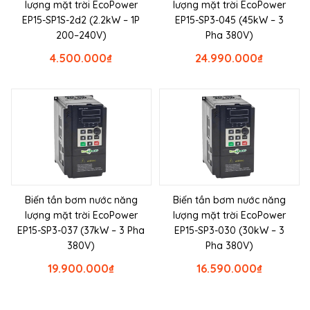
lượng mặt trời EcoPower
lượng mặt trời EcoPower
EP15-SP1S-2d2 (2.2kW – 1P
EP15-SP3-045 (45kW – 3
200–240V)
Pha 380V)
4.500.000
₫
24.990.000
₫
Biến tần bơm nước năng
Biến tần bơm nước năng
lượng mặt trời EcoPower
lượng mặt trời EcoPower
EP15-SP3-037 (37kW – 3 Pha
EP15-SP3-030 (30kW – 3
380V)
Pha 380V)
19.900.000
₫
16.590.000
₫