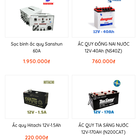
Sạc bình ắc quy Sanshun
ẮC QUY ĐỒNG NAI NƯỚC
60A
12V-40Ah (NS40Z)
1.950.000
₫
760.000
₫
Ắc quy Hitachi 12V-1.5Ah
ẮC QUY TIA SÁNG NƯỚC
12V-170AH (N200CAT)
220.000
₫