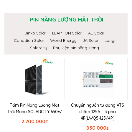
PIN NĂNG LƯỢNG MẶT TRỜI
Jinko Solar
LEAPTON Solar
AE Solar
Canadian Solar
World Energy
JA Solar
Longi
Solarcity
Phụ kiện pin năng lượng
Tấm Pin Năng Lượng Mặt
Chuyển nguồn tự động ATS
Trời Mono SOLARCITY 650W
chậm 125A – 3 pha
4P(LWQ5-125/4P)
2.200.000
₫
850.000
₫