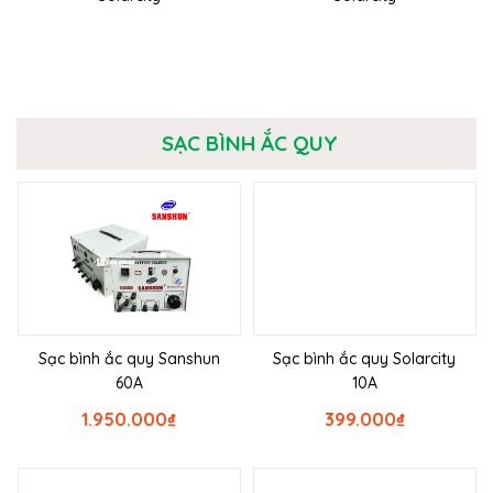
SẠC BÌNH ẮC QUY
Sạc bình ắc quy Sanshun
Sạc bình ắc quy Solarcity
60A
10A
1.950.000
₫
399.000
₫