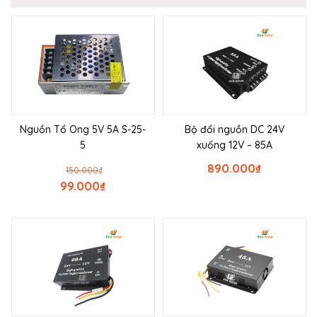
Nguồn Tổ Ong 5V 5A S-25-
Bộ đổi nguồn DC 24V
5
xuống 12V – 85A
890.000
₫
150.000
₫
99.000
₫