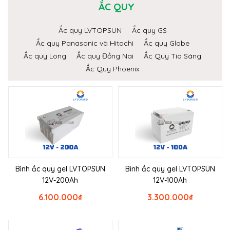
ẮC QUY
Ắc quy LVTOPSUN
Ắc quy GS
Ắc quy Panasonic và Hitachi
Ắc quy Globe
Ắc quy Long
Ắc quy Đồng Nai
Ắc Quy Tia Sáng
Ắc Quy Phoenix
Bình ắc quy gel LVTOPSUN
Bình ắc quy gel LVTOPSUN
12V-200Ah
12V-100Ah
6.100.000
₫
3.300.000
₫