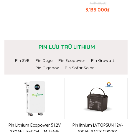
4.114.000
₫
3.138.000
₫
PIN LƯU TRỮ LITHIUM
Pin SVE
Pin Deye
Pin Ecopower
Pin Growatt
Pin Gigabox
Pin Sofar Solar
Pin Lithium Ecopower 51.2V
Pin lithium LVTOPSUN 12V-
280Ah LiFePO4 – 14.3kWh
100Ah (LVTS-128100)