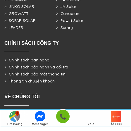
> JINKO SOLAR
> JA Solar
> GROWATT
> Canadian
> SOFAR SOLAR
> Powitt Solar
> LEADER
> Sumry
CHÍNH SÁCH CÔNG TY
> Chính sách bán hàng
> Chính sách bảo hành và đổi trả
> Chính sách bảo mật thông tin
> Thông tin chuyển khoản
VỀ CHÚNG TÔI
> GIỚI THIỆU
> TRANG CHỦ
Shopee
Tìm Đường
Messenger
Zalo
> DỰ ÁN THỰC TẾ
Đến Công Ty
Gọi điện