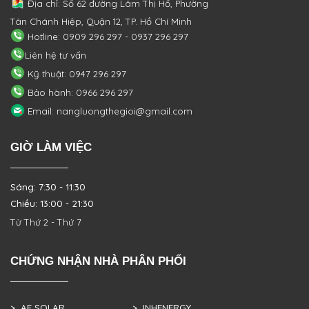
Địa chỉ: Số 62 đường Lâm Thị Hố, Phường
Tân Chánh Hiệp, Quận 12, TP. Hồ Chí Minh
Hotline: 0909 296 297 - 0937 296 297
Liên hệ tư vấn
Kỹ thuật: 0947 296 297
Bảo hành: 0966 296 297
Email: nangluongthegioi@gmail.com
GIỜ LÀM VIỆC
Sáng: 7:30 - 11:30
Chiều: 13:00 - 21:30
Từ Thứ 2 - Thứ 7
CHỨNG NHẬN NHÀ PHÂN PHỐI
> AE SOLAR
> INHENERGY