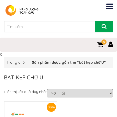
0
0
Trang chủ
Sản phẩm được gắn thẻ “bát kẹp chữ U”
BÁT KẸP CHỮ U
Hiển thị kết quả duy nhất
Sale