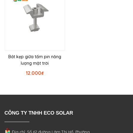
Bát kẹp giữa tấm pin năng
lượng mặt trời
12.000
₫
CÔNG TY TNHH ECO SOLAR
Địa chỉ: Số 62 đường Lâm Thị Hố, Phường