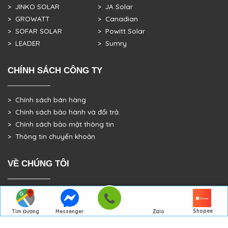
> JINKO SOLAR
> JA Solar
> GROWATT
> Canadian
> SOFAR SOLAR
> Powitt Solar
> LEADER
> Sumry
CHÍNH SÁCH CÔNG TY
> Chính sách bán hàng
> Chính sách bảo hành và đổi trả
> Chính sách bảo mật thông tin
> Thông tin chuyển khoản
VỀ CHÚNG TÔI
> GIỚI THIỆU
> TRANG CHỦ
Shopee
Tìm Đường
Messenger
Zalo
> DỰ ÁN THỰC TẾ
Đến Công Ty
Gọi điện