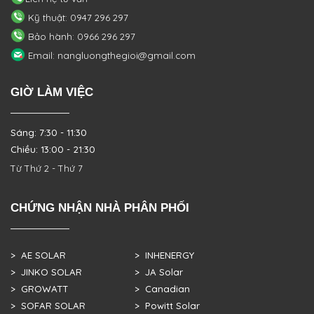
Kỹ thuật: 0947 296 297
Bảo hành: 0966 296 297
Email: nangluongthegioi@gmail.com
GIỜ LÀM VIỆC
Sáng: 7:30 - 11:30
Chiều: 13:00 - 21:30
Từ Thứ 2 - Thứ 7
CHỨNG NHẬN NHÀ PHÂN PHỐI
> AE SOLAR
> INHENERGY
> JINKO SOLAR
> JA Solar
> GROWATT
> Canadian
> SOFAR SOLAR
> Powitt Solar