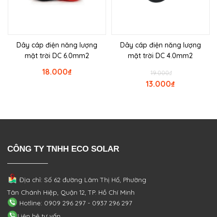
Dây cáp điện năng lượng
Dây cáp điện năng lượng
mặt trời DC 6.0mm2
mặt trời DC 4.0mm2
18.000
₫
19.000
₫
13.000
₫
CÔNG TY TNHH ECO SOLAR
Địa chỉ: Số 62 đường Lâm Thị Hố, Phường
Tân Chánh Hiệp, Quận 12, TP. Hồ Chí Minh
Hotline: 0909 296 297 - 0937 296 297
Liên hệ tư vấn