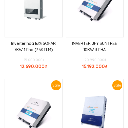
Inverter hòa lưới SOFAR
INVERTER JFY SUNTREE
7KW 1 Pha (7.5KTLM)
10KW 3 PHA
15.000.000
₫
20.990.000
₫
12.690.000
₫
15.192.000
₫
Sale
Sale