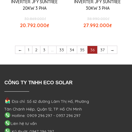
INVERTER JFY SUNTREE
INVERTER JFY SUNTREE
20KW 3 PHA
30KW 3 PHA
30.869.000
₫
38.990.000
₫
20.792.000
₫
27.992.000
₫
←
1
2
3
…
33
34
35
36
37
→
CÔNG TY TNHH ECO SOLAR
Địa chỉ: Số 62 đường Lâm Thị Hố, Phường
Tân Chánh Hiệp, Quận 12, TP. Hồ Chí Minh
Hotline: 0909 296 297 - 0937 296 297
Liên hệ tư vấn
Kỹ thuật: 0947 296 297