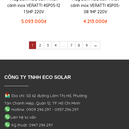
cánh inox VERATTI 4SP05-12
cánh inox VERATTI 4SP05-
1.5HP 220V
08 1HP 220V
5.093.000
₫
4.213.000
₫
1
2
3
4
…
7
8
9
→
CÔNG TY TNHH ECO SOLAR
Địa chỉ: Số 62 đường Lâm Thị Hố, Phường
Tân Chánh Hiệp, Quận 12, TP. Hồ Chí Minh
Hotline: 0909 296 297 - 0937 296 297
Liên hệ tư vấn
Kỹ thuật: 0947 296 297