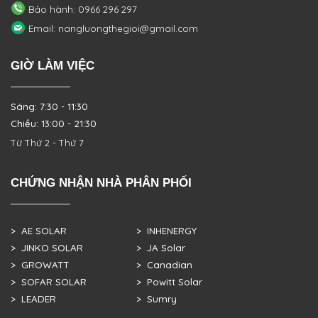
Bảo hành: 0966 296 297
Email: nangluongthegioi@gmail.com
GIỜ LÀM VIỆC
Sáng: 7:30 - 11:30
Chiều: 13:00 - 21:30
Từ Thứ 2 - Thứ 7
CHỨNG NHẬN NHÀ PHÂN PHỐI
> AE SOLAR
> INHENERGY
> JINKO SOLAR
> JA Solar
> GROWATT
> Canadian
> SOFAR SOLAR
> Powitt Solar
> LEADER
> Sumry