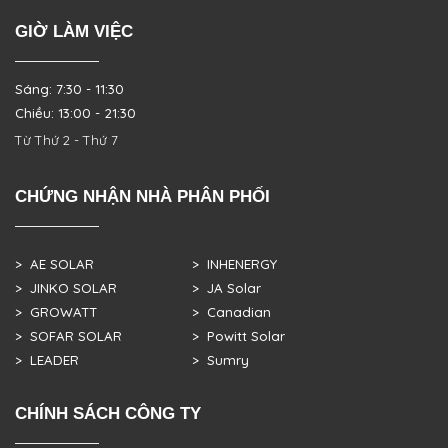
GIỜ LÀM VIỆC
Sáng: 7:30 - 11:30
Chiều: 13:00 - 21:30
Từ Thứ 2 - Thứ 7
CHỨNG NHẬN NHÀ PHÂN PHỐI
> AE SOLAR
> INHENERGY
> JINKO SOLAR
> JA Solar
> GROWATT
> Canadian
> SOFAR SOLAR
> Powitt Solar
> LEADER
> Sumry
CHÍNH SÁCH CÔNG TY