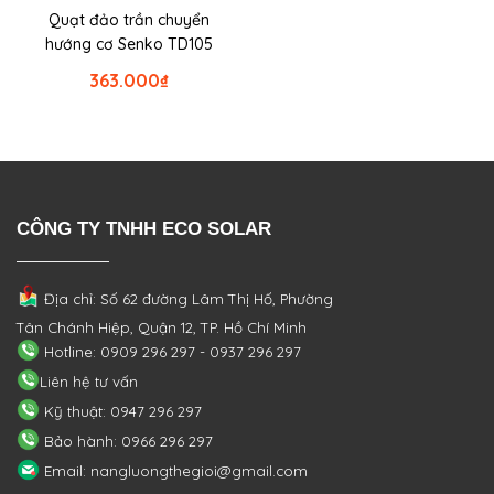
Quạt đảo trần chuyển
hướng cơ Senko TD105
363.000
₫
CÔNG TY TNHH ECO SOLAR
Địa chỉ: Số 62 đường Lâm Thị Hố, Phường
Tân Chánh Hiệp, Quận 12, TP. Hồ Chí Minh
Hotline: 0909 296 297 - 0937 296 297
Liên hệ tư vấn
Kỹ thuật: 0947 296 297
Bảo hành: 0966 296 297
Email: nangluongthegioi@gmail.com