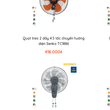
Quạt treo 2 dây 4.5 tấc chuyển hướng
điện Senko TC1886
418.000
₫