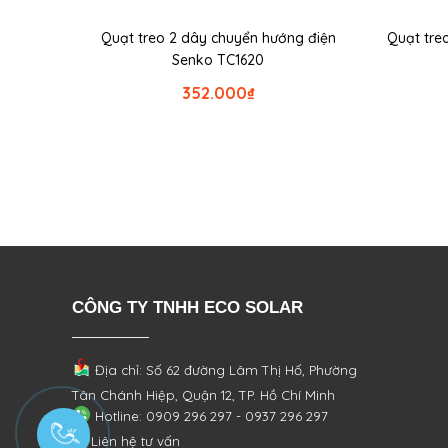
Quạt treo 2 dây chuyển hướng điện
Quạt tre
Senko TC1620
352.000
₫
CÔNG TY TNHH ECO SOLAR
Địa chỉ: Số 62 đường Lâm Thị Hố, Phường
Tân Chánh Hiệp, Quận 12, TP. Hồ Chí Minh
Hotline: 0909 296 297 - 0937 296 297
Liên hệ tư vấn