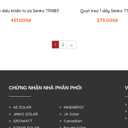
o điều khiển từ xa Senko TR1683
Quạt treo 1 dây Senko T
451.000
₫
275.000
₫
1
2
→
CHỨNG NHẬN NHÀ PHÂN PHỐI
V
>
> AE SOLAR
> INHENERGY
>
> JINKO SOLAR
> JA Solar
>
> GROWATT
> Canadian
> SOFAR SOLAR
> Powitt Solar