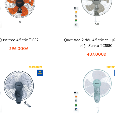
Quạt treo 4.5 tấc T1882
Quạt treo 2 dây 4.5 tấc chuy
điện Senko TC1880
396.000
₫
407.000
₫