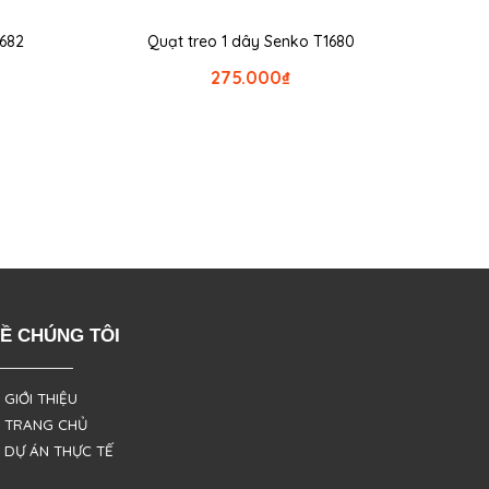
1682
Quạt treo 1 dây Senko T1680
275.000
₫
Ề CHÚNG TÔI
 GIỚI THIỆU
 TRANG CHỦ
 DỰ ÁN THỰC TẾ