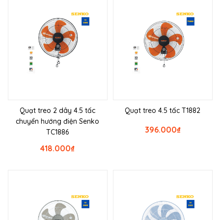
Quạt treo 2 dây 4.5 tấc
Quạt treo 4.5 tấc T1882
chuyển hướng điện Senko
396.000
₫
TC1886
418.000
₫