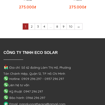
275.000
₫
275.000
₫
1
2
3
4
…
8
9
10
→
CÔNG TY TNHH ECO SOLAR
Địa chỉ: Số 62 đường Lâm Thị Hố, Phường
Tân Chánh Hiệp, Quận 12, TP. Hồ Chí Minh
Hotline: 0909 296 297 - 0937 296 297
Liên hệ tư vấn
Kỹ thuật: 0947 296 297
Bảo hành: 0966 296 297
Email: nangluongthegioi@gmail.com