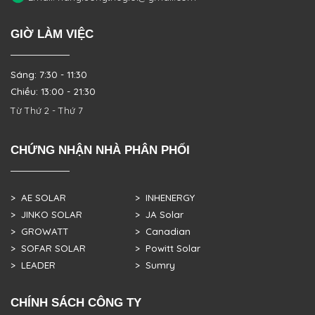
GIỜ LÀM VIỆC
Sáng: 7:30 - 11:30
Chiều: 13:00 - 21:30
Từ Thứ 2 - Thứ 7
CHỨNG NHẬN NHÀ PHÂN PHỐI
> AE SOLAR
> INHENERGY
> JINKO SOLAR
> JA Solar
> GROWATT
> Canadian
> SOFAR SOLAR
> Powitt Solar
> LEADER
> Sumry
CHÍNH SÁCH CÔNG TY