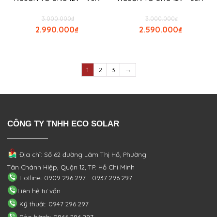
3.000.000
₫
3.000.000
₫
2.990.000
₫
2.590.000
₫
1
2
3
→
CÔNG TY TNHH ECO SOLAR
Địa chỉ: Số 62 đường Lâm Thị Hố, Phường
Tân Chánh Hiệp, Quận 12, TP. Hồ Chí Minh
Hotline: 0909 296 297 - 0937 296 297
Liên hệ tư vấn
Kỹ thuật: 0947 296 297