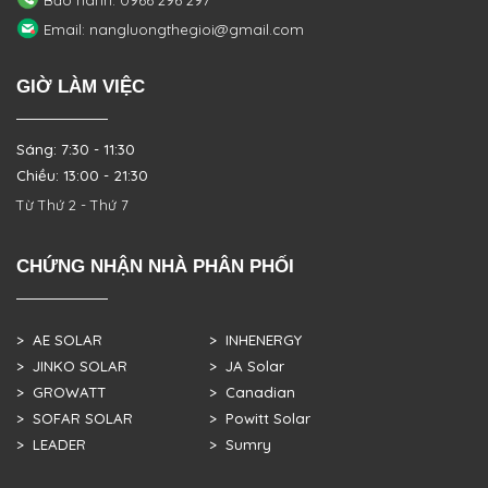
Bảo hành: 0966 296 297
Email: nangluongthegioi@gmail.com
GIỜ LÀM VIỆC
Sáng: 7:30 - 11:30
Chiều: 13:00 - 21:30
Từ Thứ 2 - Thứ 7
CHỨNG NHẬN NHÀ PHÂN PHỐI
> AE SOLAR
> INHENERGY
> JINKO SOLAR
> JA Solar
> GROWATT
> Canadian
> SOFAR SOLAR
> Powitt Solar
> LEADER
> Sumry