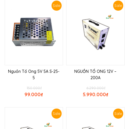
Sale
Sale
Nguồn Tổ Ong 5V 5A S-25-
NGUỒN TỔ ONG 12V –
5
200A
150.000
₫
6.290.000
₫
99.000
₫
5.990.000
₫
Sale
Sale