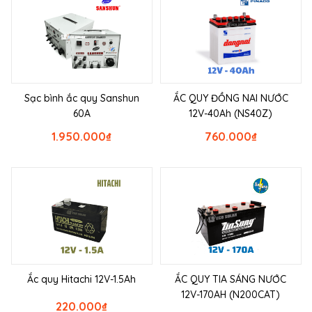
Sạc bình ắc quy Sanshun
ẮC QUY ĐỒNG NAI NƯỚC
60A
12V-40Ah (NS40Z)
1.950.000
₫
760.000
₫
Ắc quy Hitachi 12V-1.5Ah
ẮC QUY TIA SÁNG NƯỚC
12V-170AH (N200CAT)
220.000
₫