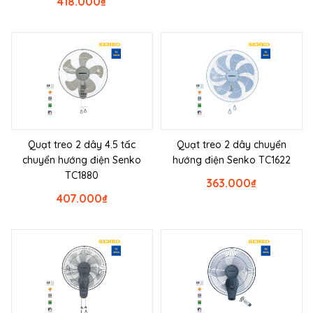
418.000
₫
Quạt treo 2 dây 4.5 tấc
Quạt treo 2 dây chuyển
chuyển hướng điện Senko
hướng điện Senko TC1622
TC1880
363.000
₫
407.000
₫