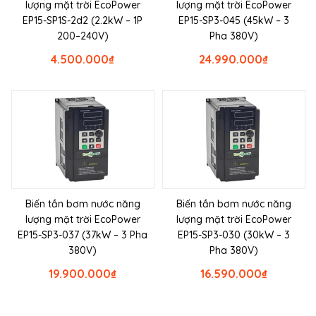
lượng mặt trời EcoPower
lượng mặt trời EcoPower
EP15-SP1S-2d2 (2.2kW – 1P
EP15-SP3-045 (45kW – 3
200–240V)
Pha 380V)
4.500.000
₫
24.990.000
₫
Biến tần bơm nước năng
Biến tần bơm nước năng
lượng mặt trời EcoPower
lượng mặt trời EcoPower
EP15-SP3-037 (37kW – 3 Pha
EP15-SP3-030 (30kW – 3
380V)
Pha 380V)
19.900.000
₫
16.590.000
₫