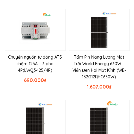
Chuyển nguồn tự động ATS
Tấm Pin Năng Lượng Mặt
chậm 125A – 3 pha
Trời World Energy 630W –
4P(LWQ3-125/4P)
Viền Đen Hai Mặt Kính (WE-
132G12RHC630W)
690.000
₫
1.607.000
₫