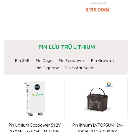
4.114.000
₫
3.138.000
₫
PIN LƯU TRỮ LITHIUM
Pin SVE
Pin Deye
Pin Ecopower
Pin Growatt
Pin Gigabox
Pin Sofar Solar
Pin Lithium Ecopower 51.2V
Pin lithium LVTOPSUN 12V-
280Ah LiFePO4 – 14.3kWh
100Ah (LVTS-128100)