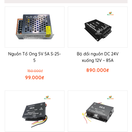
Nguồn Tổ Ong 5V 5A S-25-
Bộ đổi nguồn DC 24V
5
xuống 12V – 85A
890.000
₫
150.000
₫
99.000
₫