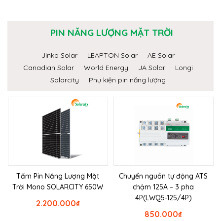
PIN NĂNG LƯỢNG MẶT TRỜI
Jinko Solar
LEAPTON Solar
AE Solar
Canadian Solar
World Energy
JA Solar
Longi
Solarcity
Phụ kiện pin năng lượng
Tấm Pin Năng Lượng Mặt
Chuyển nguồn tự động ATS
Trời Mono SOLARCITY 650W
chậm 125A – 3 pha
4P(LWQ5-125/4P)
2.200.000
₫
850.000
₫