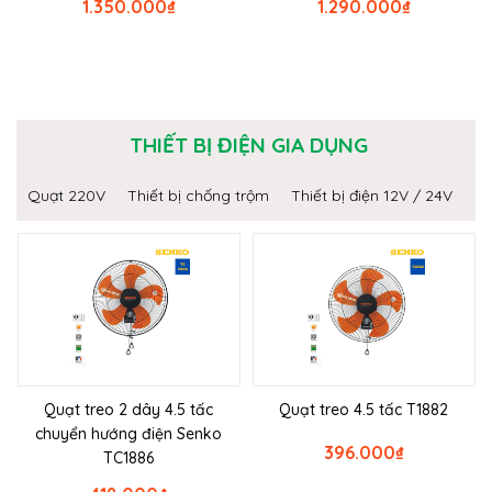
1.350.000
₫
1.290.000
₫
THIẾT BỊ ĐIỆN GIA DỤNG
Quạt 220V
Thiết bị chống trộm
Thiết bị điện 12V / 24V
Quạt treo 2 dây 4.5 tấc
Quạt treo 4.5 tấc T1882
chuyển hướng điện Senko
396.000
₫
TC1886