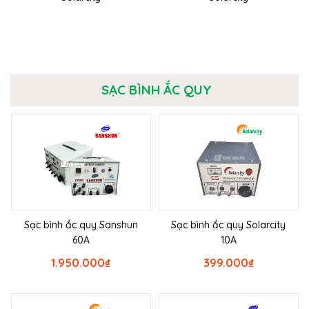
SẠC BÌNH ẮC QUY
Sạc bình ắc quy Sanshun
Sạc bình ắc quy Solarcity
60A
10A
1.950.000
₫
399.000
₫