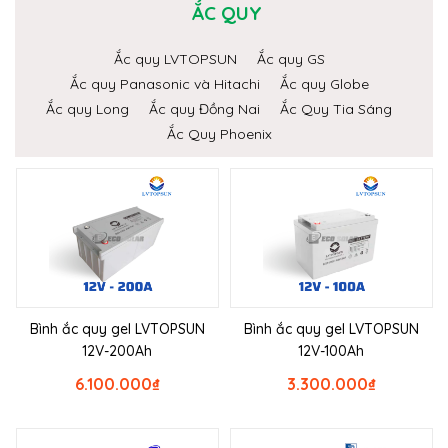
ẮC QUY
Ắc quy LVTOPSUN
Ắc quy GS
Ắc quy Panasonic và Hitachi
Ắc quy Globe
Ắc quy Long
Ắc quy Đồng Nai
Ắc Quy Tia Sáng
Ắc Quy Phoenix
Bình ắc quy gel LVTOPSUN
Bình ắc quy gel LVTOPSUN
12V-200Ah
12V-100Ah
6.100.000
₫
3.300.000
₫