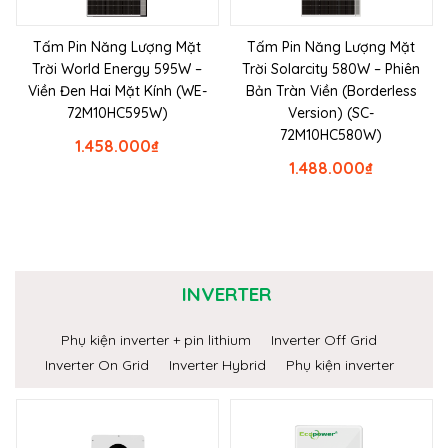
Tấm Pin Năng Lượng Mặt
Tấm Pin Năng Lượng Mặt
Trời World Energy 595W –
Trời Solarcity 580W – Phiên
Viền Đen Hai Mặt Kính (WE-
Bản Tràn Viền (Borderless
72M10HC595W)
Version) (SC-
72M10HC580W)
1.458.000
₫
1.488.000
₫
INVERTER
Phụ kiện inverter + pin lithium
Inverter Off Grid
Inverter On Grid
Inverter Hybrid
Phụ kiện inverter