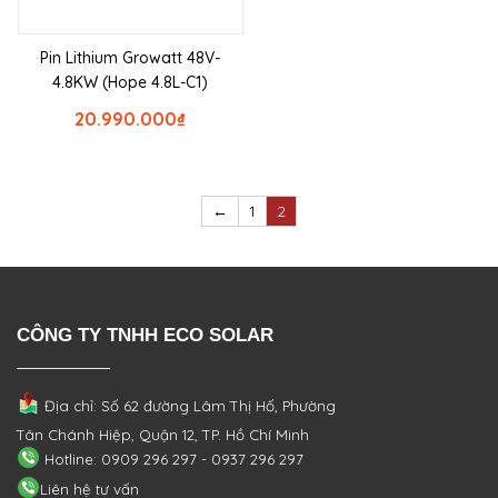
Pin Lithium Growatt 48V-
4.8KW (Hope 4.8L-C1)
20.990.000
₫
←
1
2
CÔNG TY TNHH ECO SOLAR
Địa chỉ: Số 62 đường Lâm Thị Hố, Phường
Tân Chánh Hiệp, Quận 12, TP. Hồ Chí Minh
Hotline: 0909 296 297 - 0937 296 297
Liên hệ tư vấn