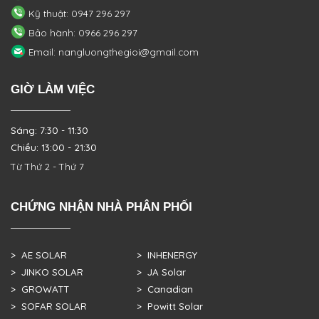
Kỹ thuật: 0947 296 297
Bảo hành: 0966 296 297
Email: nangluongthegioi@gmail.com
GIỜ LÀM VIỆC
Sáng: 7:30 - 11:30
Chiều: 13:00 - 21:30
Từ Thứ 2 - Thứ 7
CHỨNG NHẬN NHÀ PHÂN PHỐI
> AE SOLAR
> INHENERGY
> JINKO SOLAR
> JA Solar
> GROWATT
> Canadian
> SOFAR SOLAR
> Powitt Solar