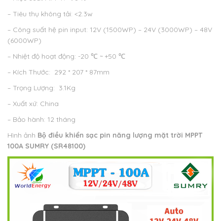
– Tiêu thụ không tải: <2.3w
– Công suất hệ pin input: 12V (1500WP) – 24V (3000WP) – 48V
(6000WP)
– Nhiệt độ hoạt động: -20 ℃ ~ +50 ℃
– Kích Thước: 292 * 207 * 87mm
– Trọng Lượng: 3.1Kg
– Xuất xứ: China
– Bảo hành: 12 tháng
Hình ảnh
Bộ điều khiển sạc pin năng lượng mặt trời MPPT
100A
SUMRY (
SR48100)