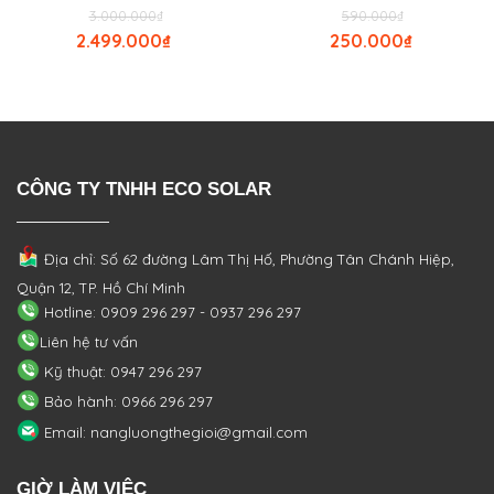
3.000.000
₫
590.000
₫
2.499.000
₫
250.000
₫
CÔNG TY TNHH ECO SOLAR
Địa chỉ: Số 62 đường Lâm Thị Hố, Phường
Tân Chánh Hiệp,
Quận 12, TP. Hồ Chí Minh
Hotline: 0909 296 297 - 0937 296 297
Liên hệ tư vấn
Kỹ thuật: 0947 296 297
Bảo hành: 0966 296 297
Email: nangluongthegioi@gmail.com
GIỜ LÀM VIỆC