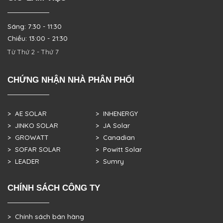
Sáng: 7:30 - 11:30
Chiều: 13:00 - 21:30
Từ Thứ 2 - Thứ 7
CHỨNG NHẬN NHÀ PHÂN PHỐI
> AE SOLAR
> INHENERGY
> JINKO SOLAR
> JA Solar
> GROWATT
> Canadian
> SOFAR SOLAR
> Powitt Solar
> LEADER
> Sumry
CHÍNH SÁCH CÔNG TY
> Chính sách bán hàng