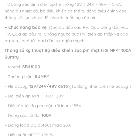
Tự động xác định điện áp hệ thống 12V / 24V / 48V.
– Chức
năng bù nhiệt độ, bộ điều khiển có thể tự động điều chỉnh các
thông số sạc và xả để kéo dài tuổi thọ của pin.
– Chức năng bảo vệ:
Quá áp đầu vào PV, Quá dòng đầu vào
PV, Quá áp đầu ra, Chống ngược cực PV, điện áp thấp và cao
battery, quá tải load đầu ra, ngắn mạch
Thông số kỹ thuật
Bộ điều khiển sạc pin mặt trời MPPT 100A
Sumry
– Model:
SR48100
– Thương hiệu:
SUMRY
– Hệ acquy:
12V/24V/48V auto
(Tự động nhận diện hệ acquy )
– Dãi điện áp MPPT: +3V-120V
– Điện áp tối đa pin mặt trời input:155V
– Dòng sạc tối đa:
100A
– Dòng load DC output max: 25A
– Hiệu suất MPPT: >98 %