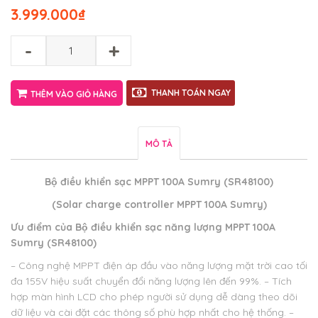
3.999.000
₫
-
+
THANH TOÁN NGAY
THÊM VÀO GIỎ HÀNG
MÔ TẢ
Bộ điều khiển sạc MPPT 100A Sumry (SR48100)
(Solar charge controller MPPT 100A Sumry)
Ưu điểm của
Bộ điều khiển sạc năng lượng MPPT 100A
Sumry (SR48100)
– Công nghệ MPPT điện áp đầu vào năng lượng mặt trời cao tối
đa 155V hiệu suất chuyển đổi năng lượng lên đến 99%.
– Tích
hợp màn hình LCD cho phép người sử dụng dễ dàng theo dõi
dữ liệu và cài đặt các thông số phù hợp nhất cho hệ thống.
–