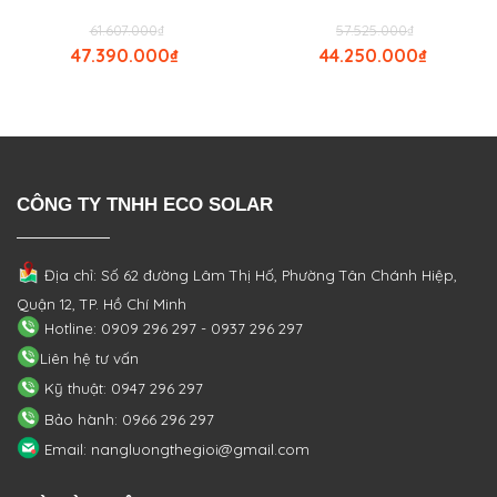
61.607.000
₫
57.525.000
₫
47.390.000
₫
44.250.000
₫
CÔNG TY TNHH ECO SOLAR
Địa chỉ: Số 62 đường Lâm Thị Hố, Phường
Tân Chánh Hiệp,
Quận 12, TP. Hồ Chí Minh
Hotline: 0909 296 297 - 0937 296 297
Liên hệ tư vấn
Kỹ thuật: 0947 296 297
Bảo hành: 0966 296 297
Email: nangluongthegioi@gmail.com