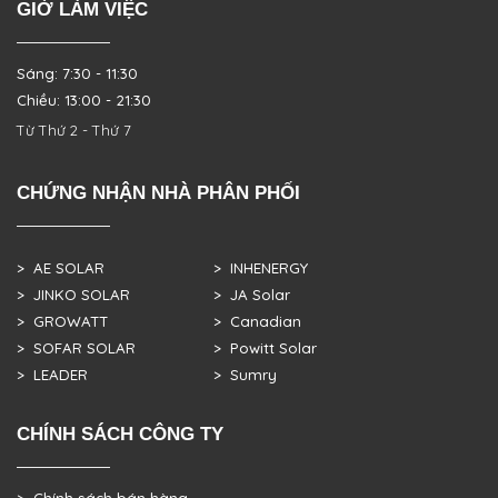
GIỜ LÀM VIỆC
Sáng: 7:30 - 11:30
Chiều: 13:00 - 21:30
Từ Thứ 2 - Thứ 7
CHỨNG NHẬN NHÀ PHÂN PHỐI
> AE SOLAR
> INHENERGY
> JINKO SOLAR
> JA Solar
> GROWATT
> Canadian
> SOFAR SOLAR
> Powitt Solar
> LEADER
> Sumry
CHÍNH SÁCH CÔNG TY