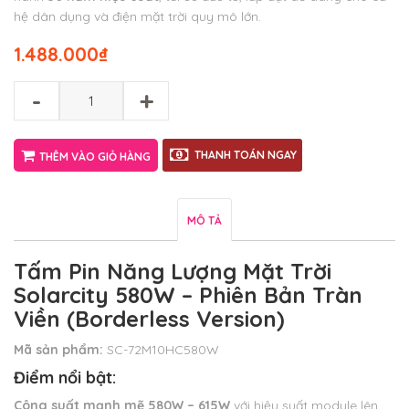
hệ dân dụng và điện mặt trời quy mô lớn.
1.488.000
₫
-
+
THANH TOÁN NGAY
THÊM VÀO GIỎ HÀNG
MÔ TẢ
Tấm Pin Năng Lượng Mặt Trời
Solarcity 580W – Phiên Bản Tràn
Viền (Borderless Version)
Mã sản phẩm:
SC-72M10HC580W
Điểm nổi bật:
Công suất mạnh mẽ 580W – 615W
với hiệu suất module lên