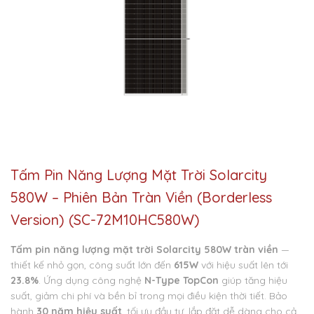
Tấm Pin Năng Lượng Mặt Trời Solarcity
580W – Phiên Bản Tràn Viền (Borderless
Version) (SC-72M10HC580W)
Tấm pin năng lượng mặt trời Solarcity 580W tràn viền
—
thiết kế nhỏ gọn, công suất lớn đến
615W
với hiệu suất lên tới
23.8%
. Ứng dụng công nghệ
N-Type TopCon
giúp tăng hiệu
suất, giảm chi phí và bền bỉ trong mọi điều kiện thời tiết. Bảo
hành
30 năm hiệu suất
, tối ưu đầu tư, lắp đặt dễ dàng cho cả