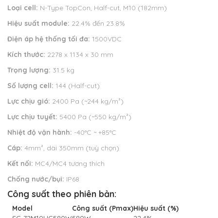
Loại cell:
N-Type TopCon, Half-cut, M10 (182mm)
Hiệu suất module:
22.4% đến 23.8%
Điện áp hệ thống tối đa:
1500VDC
Kích thước:
2278 x 1134 x 30 mm
Trọng lượng:
31.5 kg
Số lượng cell:
144 (Half-cut)
Lực chịu gió:
2400 Pa (~244 kg/m²)
Lực chịu tuyết:
5400 Pa (~550 kg/m²)
Nhiệt độ vận hành:
-40°C ~ +85°C
Cáp:
4mm², dài 350mm (tuỳ chọn)
Kết nối:
MC4/MC4 tương thích
Chống nước/bụi:
IP68
Công suất theo phiên bản:
Model
Công suất (Pmax)
Hiệu suất (%)