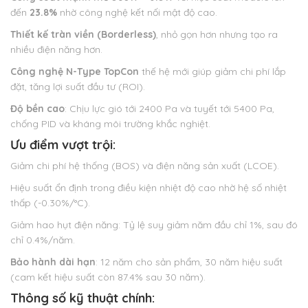
đến
23.8%
nhờ công nghệ kết nối mật độ cao.
Thiết kế tràn viền (Borderless)
, nhỏ gọn hơn nhưng tạo ra
nhiều điện năng hơn.
Công nghệ N-Type TopCon
thế hệ mới giúp giảm chi phí lắp
đặt, tăng lợi suất đầu tư (ROI).
Độ bền cao
: Chịu lực gió tới 2400 Pa và tuyết tới 5400 Pa,
chống PID và kháng môi trường khắc nghiệt.
Ưu điểm vượt trội:
Giảm chi phí hệ thống (BOS) và điện năng sản xuất (LCOE).
Hiệu suất ổn định trong điều kiện nhiệt độ cao nhờ hệ số nhiệt
thấp (-0.30%/°C).
Giảm hao hụt điện năng: Tỷ lệ suy giảm năm đầu chỉ 1%, sau đó
chỉ 0.4%/năm.
Bảo hành dài hạn
: 12 năm cho sản phẩm, 30 năm hiệu suất
(cam kết hiệu suất còn 87.4% sau 30 năm).
Thông số kỹ thuật chính: