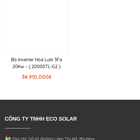
Bộ Inverter Hòa Lưới 3Fa
20Kw – ( 20000TL-G2 )
34.910.000
₫
CÔNG TY TNHH ECO SOLAR
Địa chỉ: Số 62 đường Lâm Thị Hố, Phường