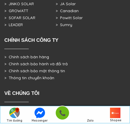
> JINKO SOLAR
> JA Solar
> GROWATT
> Canadian
> SOFAR SOLAR
> Powitt Solar
> LEADER
> Sumry
CHÍNH SÁCH CÔNG TY
> Chính sách bán hàng
> Chính sách bảo hành và đổi trả
> Chính sách bảo mật thông tin
> Thông tin chuyển khoản
VỀ CHÚNG TÔI
> GIỚI THIỆU
> TRANG CHỦ
Shopee
Tìm Đường
Messenger
Zalo
> DỰ ÁN THỰC TẾ
Đến Công Ty
Gọi điện