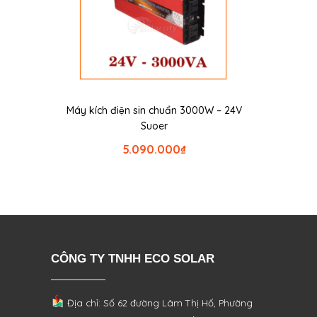
Máy kích điện sin chuẩn 3000W – 24V
Suoer
5.090.000
₫
CÔNG TY TNHH ECO SOLAR
Địa chỉ: Số 62 đường Lâm Thị Hố, Phường