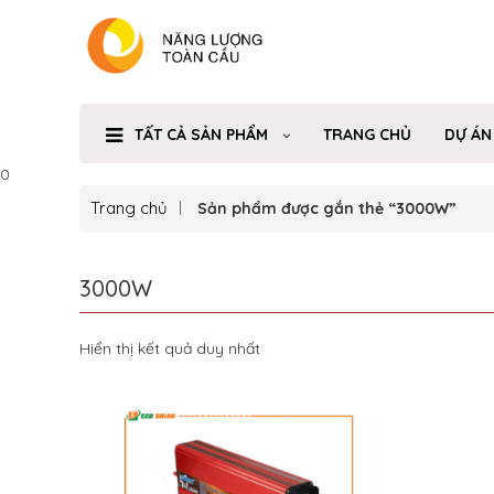
TẤT CẢ SẢN PHẨM
TRANG CHỦ
DỰ ÁN
0
Trang chủ
Sản phẩm được gắn thẻ “3000W”
3000W
Hiển thị kết quả duy nhất