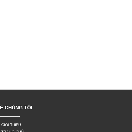
Ề CHÚNG TÔI
 GIỚI THIỆU
 TRANG CHỦ