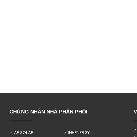
CHỨNG NHẬN NHÀ PHÂN PHỐI
V
>
> AE SOLAR
> INHENERGY
>