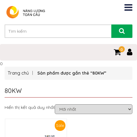
0
0
Trang chủ
Sản phẩm được gắn thẻ “80KW”
80KW
Hiển thị kết quả duy nhất
Sale