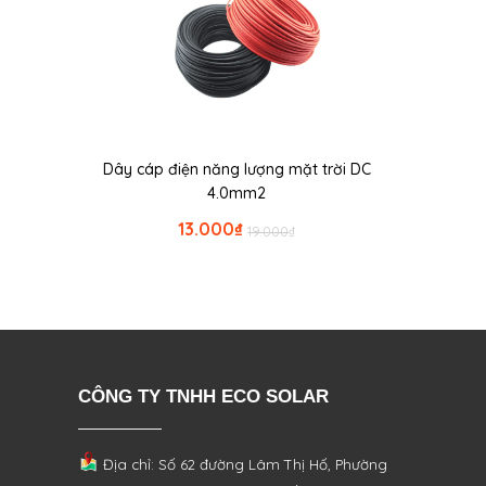
Dây cáp điện năng lượng mặt trời DC
4.0mm2
13.000
₫
19.000
₫
CÔNG TY TNHH ECO SOLAR
Địa chỉ: Số 62 đường Lâm Thị Hố, Phường