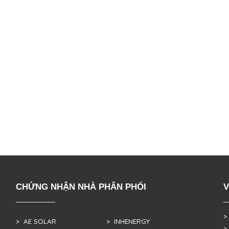
CHỨNG NHẬN NHÀ PHÂN PHỐI
V
>
> AE SOLAR
> INHENERGY
>