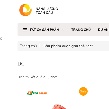
TẤT CẢ SẢN PHẨM
TRANG CHỦ
DỰ ÁN
0
Trang chủ
Sản phẩm được gắn thẻ “dc”
DC
Hiển thị kết quả duy nhất
Sale