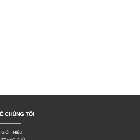
Ề CHÚNG TÔI
 GIỚI THIỆU
 TRANG CHỦ