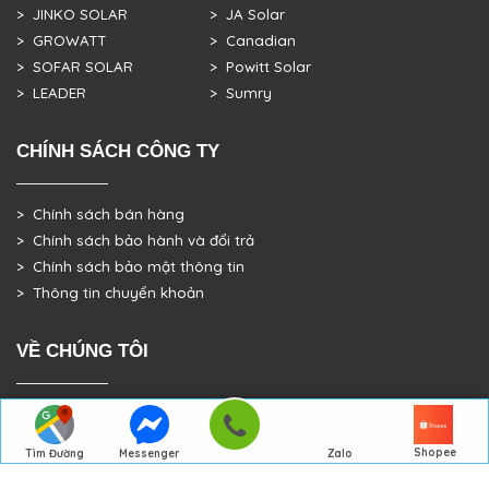
> JINKO SOLAR
> JA Solar
> GROWATT
> Canadian
> SOFAR SOLAR
> Powitt Solar
> LEADER
> Sumry
CHÍNH SÁCH CÔNG TY
> Chính sách bán hàng
> Chính sách bảo hành và đổi trả
> Chính sách bảo mật thông tin
> Thông tin chuyển khoản
VỀ CHÚNG TÔI
> GIỚI THIỆU
> TRANG CHỦ
Shopee
Tìm Đường
Messenger
Zalo
> DỰ ÁN THỰC TẾ
Đến Công Ty
Gọi điện