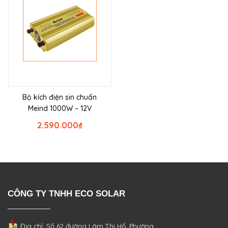
Bộ kích điện sin chuẩn
Meind 1000W – 12V
2.590.000
₫
CÔNG TY TNHH ECO SOLAR
Địa chỉ: Số 62 đường Lâm Thị Hố, Phường