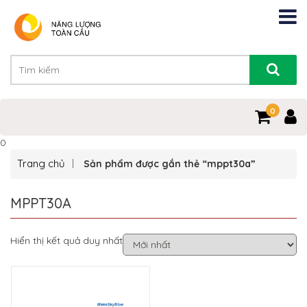
0
0
Trang chủ
Sản phẩm được gắn thẻ “mppt30a”
MPPT30A
Hiển thị kết quả duy nhất