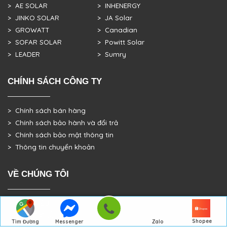
> AE SOLAR
> INHENERGY
> JINKO SOLAR
> JA Solar
> GROWATT
> Canadian
> SOFAR SOLAR
> Powitt Solar
> LEADER
> Sumry
CHÍNH SÁCH CÔNG TY
> Chính sách bán hàng
> Chính sách bảo hành và đổi trả
> Chính sách bảo mật thông tin
> Thông tin chuyển khoản
VỀ CHÚNG TÔI
> GIỚI THIỆU
> TRANG CHỦ
Shopee
Tìm Đường
Messenger
Zalo