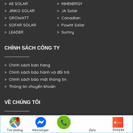
> AE SOLAR
> INHENERGY
> JINKO SOLAR
> JA Solar
> GROWATT
> Canadian
> SOFAR SOLAR
> Powitt Solar
> LEADER
> Sumry
CHÍNH SÁCH CÔNG TY
> Chính sách bán hàng
> Chính sách bảo hành và đổi trả
> Chính sách bảo mật thông tin
> Thông tin chuyển khoản
VỀ CHÚNG TÔI
> GIỚI THIỆU
> TRANG CHỦ
Shopee
Tìm Đường
Messenger
Zalo