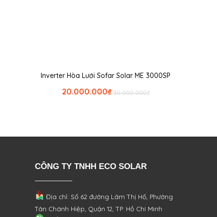
Inverter Hòa Lưới Sofar Solar ME 3000SP
20.000.000
₫
30.000.000
₫
CÔNG TY TNHH ECO SOLAR
Địa chỉ: Số 62 đường Lâm Thị Hố, Phường
Tân Chánh Hiệp, Quận 12, TP. Hồ Chí Minh