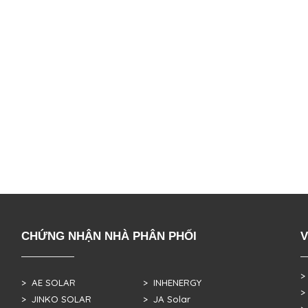
CHỨNG NHẬN NHÀ PHÂN PHỐI
V
>
> AE SOLAR
> INHENERGY
>
> JINKO SOLAR
> JA Solar