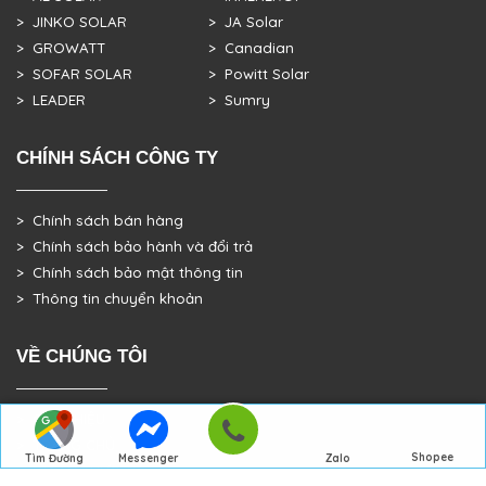
> JINKO SOLAR
> JA Solar
> GROWATT
> Canadian
> SOFAR SOLAR
> Powitt Solar
> LEADER
> Sumry
CHÍNH SÁCH CÔNG TY
> Chính sách bán hàng
> Chính sách bảo hành và đổi trả
> Chính sách bảo mật thông tin
> Thông tin chuyển khoản
VỀ CHÚNG TÔI
> GIỚI THIỆU
> TRANG CHỦ
Shopee
Tìm Đường
Messenger
Zalo
> DỰ ÁN THỰC TẾ
Đến Công Ty
Gọi điện