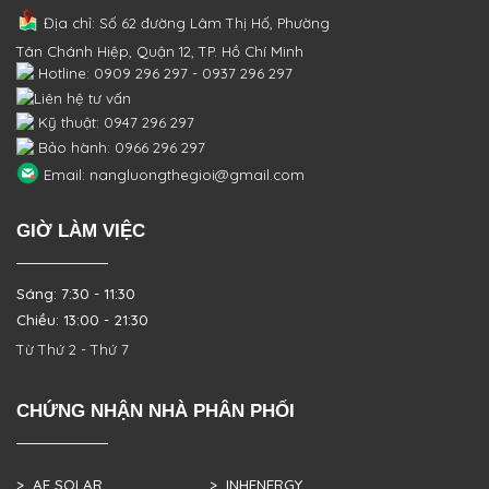
Địa chỉ: Số 62 đường Lâm Thị Hố, Phường
Tân Chánh Hiệp, Quận 12, TP. Hồ Chí Minh
Hotline: 0909 296 297 - 0937 296 297
Liên hệ tư vấn
Kỹ thuật: 0947 296 297
Bảo hành: 0966 296 297
Email: nangluongthegioi@gmail.com
GIỜ LÀM VIỆC
Sáng: 7:30 - 11:30
Chiều: 13:00 - 21:30
Từ Thứ 2 - Thứ 7
CHỨNG NHẬN NHÀ PHÂN PHỐI
> AE SOLAR
> INHENERGY