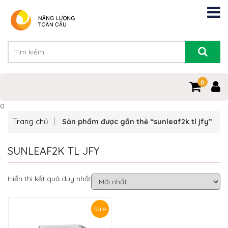
0
0
Trang chủ
Sản phẩm được gắn thẻ “sunleaf2k tl jfy”
SUNLEAF2K TL JFY
Hiển thị kết quả duy nhất
Sale