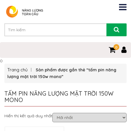
0
0
Trang chủ
Sản phẩm được gắn thẻ “tấm pin năng
lượng mặt trời 150w mono”
TẤM PIN NĂNG LƯỢNG MẶT TRỜI 150W
MONO
Hiển thị kết quả duy nhất