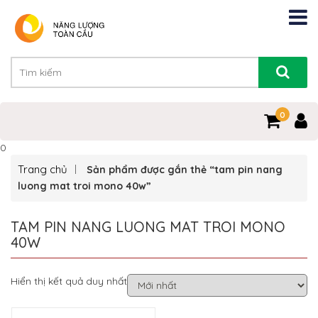
0
0
Trang chủ
Sản phẩm được gắn thẻ “tam pin nang
luong mat troi mono 40w”
TAM PIN NANG LUONG MAT TROI MONO
40W
Hiển thị kết quả duy nhất