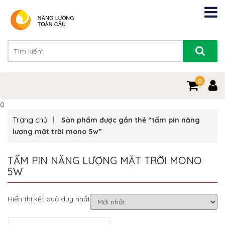
0
0
Trang chủ
Sản phẩm được gắn thẻ “tấm pin năng
lượng mặt trời mono 5w”
TẤM PIN NĂNG LƯỢNG MẶT TRỜI MONO
5W
Hiển thị kết quả duy nhất