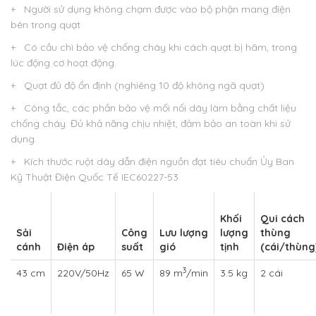
+ Người sử dụng không chạm được vào bộ phận mang điện
bên trong quạt
+ Có cầu chì bảo vệ chống cháy khi cách quạt bị hãm, trong
lúc động cơ hoạt động.
+ Quạt đủ độ ổn định (nghiêng 10 độ không ngã quạt)
+ Công tắc, các phần bảo vệ mối nối dây làm bằng chất liệu
chống cháy. Đủ khả năng chịu nhiệt, đảm bảo an toàn khi sử
dụng.
+ Kích thước ruột dây dẫn điện nguồn đạt tiêu chuẩn Ủy Ban
Kỹ Thuật Điện Quốc Tế IEC60227-53
Khối
Qui cách
Sải
Công
Lưu lượng
lượng
thùng
cánh
Điện áp
suất
gió
tịnh
(cái/thùng
3
43 cm
220V/50Hz
65 W
89 m
/min
3.5 kg
2 cái