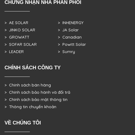
CHỨNG NHẬN NHÀ PHÂN PHỐI
> AE SOLAR
> INHENERGY
> JINKO SOLAR
> JA Solar
> GROWATT
> Canadian
> SOFAR SOLAR
> Powitt Solar
> LEADER
> Sumry
CHÍNH SÁCH CÔNG TY
> Chính sách bán hàng
> Chính sách bảo hành và đổi trả
> Chính sách bảo mật thông tin
> Thông tin chuyển khoản
VỀ CHÚNG TÔI