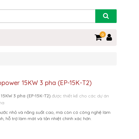
0
copower 15KW 3 pha (EP-15K-T2)
 15KW 3 pha (EP-15K-T2)
được thiết kế cho các dự án
ha
thước nhỏ và năng suất cao, mà còn có công nghệ làm
, hỗ trợ làm mát và tản nhiệt chính xác hơn.