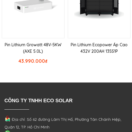
Pin Lithium Growatt 48V-5KW
Pin Lithium Ecopower Áp Cao
(AXE 5.0L)
432V 200AH 135S1P
43.990.000
₫
CÔNG TY TNHH ECO SOLAR
Địa chỉ: Số 62 đường Lâm Thị Hố, Phường
Tân Chánh Hiệp,
Quận 12, TP. Hồ Chí Minh