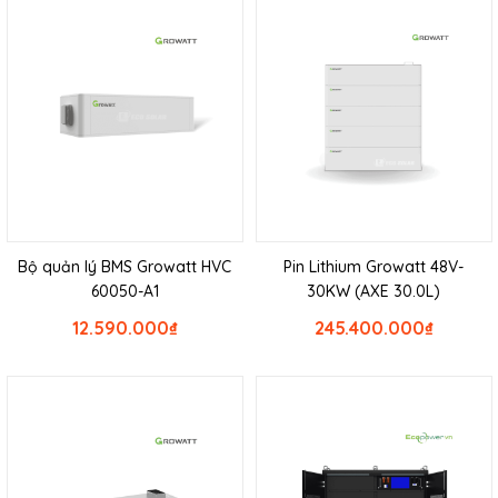
Bộ quản lý BMS Growatt HVC
Pin Lithium Growatt 48V-
60050-A1
30KW (AXE 30.0L)
12.590.000
₫
245.400.000
₫