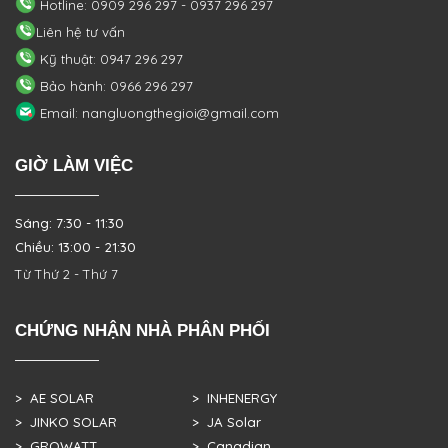
Hotline: 0909 296 297 - 0937 296 297
Liên hệ tư vấn
Kỹ thuật: 0947 296 297
Bảo hành: 0966 296 297
Email: nangluongthegioi@gmail.com
GIỜ LÀM VIỆC
Sáng: 7:30 - 11:30
Chiều: 13:00 - 21:30
Từ Thứ 2 - Thứ 7
CHỨNG NHẬN NHÀ PHÂN PHỐI
> AE SOLAR
> INHENERGY
> JINKO SOLAR
> JA Solar
> GROWATT
> Canadian