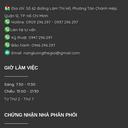
Địa chỉ: Số 62 đường Lâm Thị Hố, Phường
Tân Chánh Hiệp,
Quận 12, TP. Hồ Chí Minh
Hotline: 0909 296 297 - 0937 296 297
Liên hệ tư vấn
Kỹ thuật: 0947 296 297
Bảo hành: 0966 296 297
Email: nangluongthegioi@gmail.com
GIỜ LÀM VIỆC
Sáng: 7:30 - 11:30
Chiều: 13:00 - 21:30
Từ Thứ 2 - Thứ 7
CHỨNG NHẬN NHÀ PHÂN PHỐI