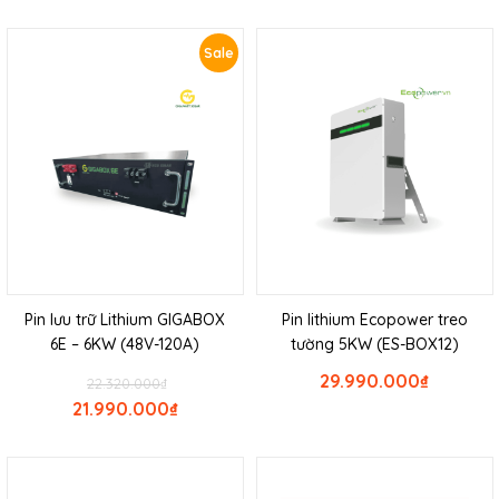
Sale
Pin lưu trữ Lithium GIGABOX
Pin lithium Ecopower treo
6E – 6KW (48V-120A)
tường 5KW (ES-BOX12)
29.990.000
₫
22.320.000
₫
21.990.000
₫