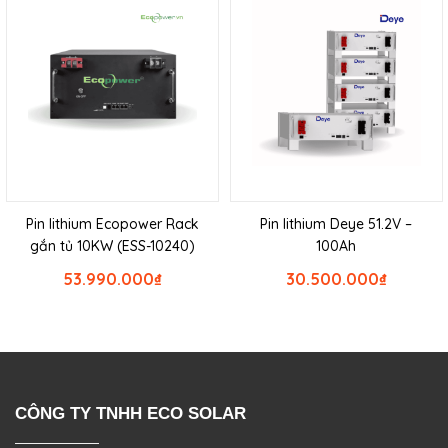
Pin lithium Ecopower Rack
Pin lithium Deye 51.2V –
gắn tủ 10KW (ESS-10240)
100Ah
53.990.000
₫
30.500.000
₫
CÔNG TY TNHH ECO SOLAR