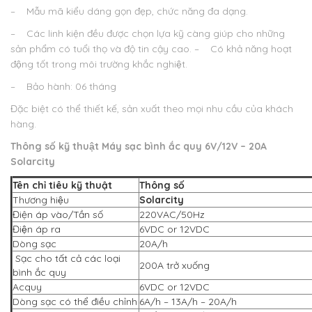
– Mẫu mã kiểu dáng gọn đẹp, chức năng đa dạng.
– Các linh kiện đều được chọn lựa kỹ càng giúp cho những
sản phẩm có tuổi thọ và độ tin cậy cao.
– Có khả năng hoạt
động tốt trong môi trường khắc nghiệt.
– Bảo hành: 06 tháng
Đặc biệt có thể thiết kế, sản xuất theo mọi nhu cầu của khách
hàng.
Thông số kỹ thuật
Máy sạc bình ắc quy 6V/12V – 2
0A
Solarcity
Tên chỉ tiêu kỹ thuật
Thông số
Thương hiệu
Solarcity
Điện áp vào/Tần số
220VAC/50Hz
Điện áp ra
6VDC or 12VDC
Dòng sạc
20A/h
Sạc cho tất cả các loại
200A trở xuống
bình ắc quy
Acquy
6VDC or 12VDC
Dòng sạc có thể điều chỉnh
6A/h – 13A/h – 20A/h