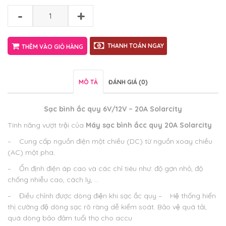
-
+
THANH TOÁN NGAY
THÊM VÀO GIỎ HÀNG
MÔ TẢ
ĐÁNH GIÁ (0)
Sạc bình ắc quy 6V/12V – 20A Solarcity
Tính năng vượt trội của
Máy sạc bình ắcc quy 20A Solarcity
– Cung cấp nguồn điện một chiều (DC) từ nguồn xoay chiều
(AC) một pha.
– Ổn định điện áp cao và các chỉ tiêu như: độ gợn nhỏ, độ
chống nhiễu cao, cách ly, …
– Điều chỉnh được dòng điện khi sạc ắc quy
– Hệ thống hiển
thị cường độ dòng sạc rõ ràng dễ kiểm soát. Bảo vệ quá tải,
quá dòng bảo đảm tuổi thọ cho accu