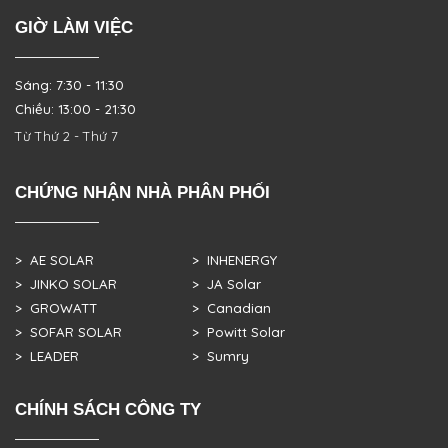
GIỜ LÀM VIỆC
Sáng: 7:30 - 11:30
Chiều: 13:00 - 21:30
Từ Thứ 2 - Thứ 7
CHỨNG NHẬN NHÀ PHÂN PHỐI
> AE SOLAR
> INHENERGY
> JINKO SOLAR
> JA Solar
> GROWATT
> Canadian
> SOFAR SOLAR
> Powitt Solar
> LEADER
> Sumry
CHÍNH SÁCH CÔNG TY