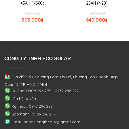
45AH (NS60)
28AH (N28)
953.700
₫
674.300
₫
909.000
₫
640.000
₫
CÔNG TY TNHH ECO SOLAR
Địa chỉ: Số 62 đường Lâm Thị Hố, Phường
Tân Chánh Hiệp,
Quận 12, TP. Hồ Chí Minh
Hotline: 0909 296 297 - 0937 296 297
Liên hệ tư vấn
Kỹ thuật: 0947 296 297
Bảo hành: 0966 296 297
Email: nangluongthegioi@gmail.com