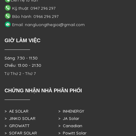
Kỹ thuật: 0947 296 297
Bảo hành: 0966 296 297
Email: nangluongthegioi@gmail.com
GIỜ LÀM VIỆC
Sáng: 7:30 - 11:30
Chiều: 13:00 - 21:30
Từ Thứ 2 - Thứ 7
CHỨNG NHẬN NHÀ PHÂN PHỐI
> AE SOLAR
> INHENERGY
> JINKO SOLAR
> JA Solar
> GROWATT
> Canadian
> SOFAR SOLAR
> Powitt Solar