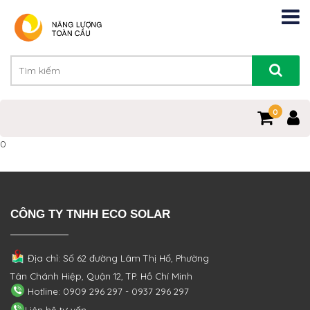
0
0
CÔNG TY TNHH ECO SOLAR
Địa chỉ: Số 62 đường Lâm Thị Hố, Phường
Tân Chánh Hiệp, Quận 12, TP. Hồ Chí Minh
Hotline: 0909 296 297 - 0937 296 297
Liên hệ tư vấn