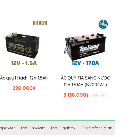
Ắc quy Hitachi 12V-1.5Ah
ẮC QUY TIA SÁNG NƯỚC
12V-170AH (N200CAT)
220.000
₫
3.138.000
₫
4.114.000
₫
copower
Pin Growatt
Pin Gigabox
Pin Sofar Solar