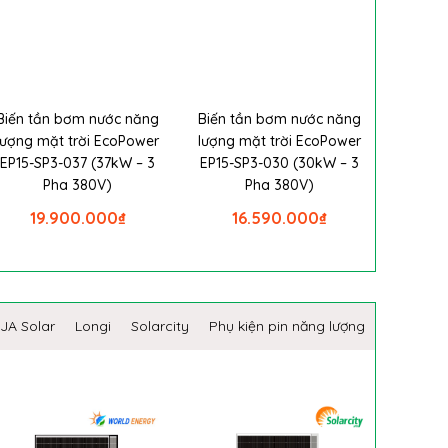
Biến tần bơm nước năng
Biến tần bơm nước năng
lượng mặt trời EcoPower
lượng mặt trời EcoPower
EP15-SP3-037 (37kW – 3
EP15-SP3-030 (30kW – 3
Pha 380V)
Pha 380V)
19.900.000
₫
16.590.000
₫
JA Solar
Longi
Solarcity
Phụ kiện pin năng lượng