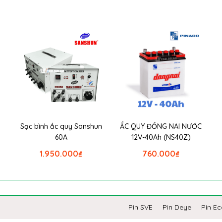
Sạc bình ắc quy Sanshun
ẮC QUY ĐỒNG NAI NƯỚC
60A
12V-40Ah (NS40Z)
1.950.000
₫
760.000
₫
Pin SVE
Pin Deye
Pin E