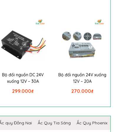
Bộ đổi nguồn DC 24V
Bộ đổi nguồn 24V xuống
xuống 12V – 30A
12V – 20A
299.000
₫
270.000
₫
Ắc quy Đồng Nai
Ắc Quy Tia Sáng
Ắc Quy Phoenix