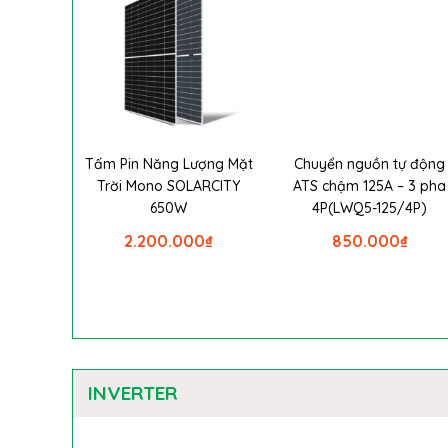
Tấm Pin Năng Lượng Mặt
Chuyển nguồn tự động
Trời Mono SOLARCITY
ATS chậm 125A – 3 pha
650W
4P(LWQ5-125/4P)
2.200.000
₫
850.000
₫
INVERTER