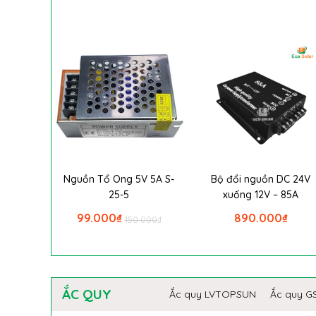
Nguồn Tổ Ong 5V 5A S-
Bộ đổi nguồn DC 24V
25-5
xuống 12V – 85A
99.000
₫
890.000
₫
150.000
₫
ẮC QUY
Ắc quy LVTOPSUN
Ắc quy G