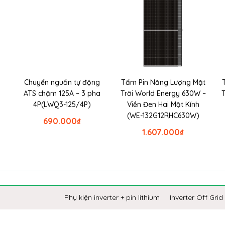
Chuyển nguồn tự động
Tấm Pin Năng Lượng Mặt
ATS chậm 125A – 3 pha
Trời World Energy 630W –
4P(LWQ3-125/4P)
Viền Đen Hai Mặt Kính
(WE-132G12RHC630W)
690.000
₫
1.607.000
₫
Phụ kiện inverter + pin lithium
Inverter Off Grid