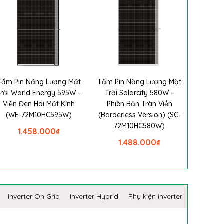
Tấm Pin Năng Lượng Mặt
Tấm Pin Năng Lượng Mặt
Trời World Energy 595W –
Trời Solarcity 580W –
Viền Đen Hai Mặt Kính
Phiên Bản Tràn Viền
(WE-72M10HC595W)
(Borderless Version) (SC-
72M10HC580W)
1.458.000
₫
1.488.000
₫
Inverter On Grid
Inverter Hybrid
Phụ kiện inverter