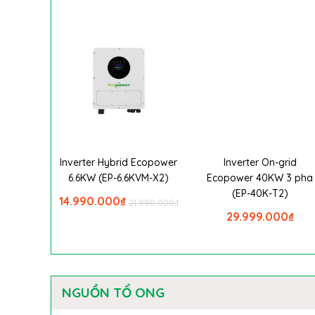
Inverter Hybrid Ecopower
Inverter On-grid
6.6KW (EP-6.6KVM-X2)
Ecopower 40KW 3 pha
(EP-40K-T2)
14.990.000
₫
21.990.000
₫
29.999.000
₫
NGUỒN TỔ ONG