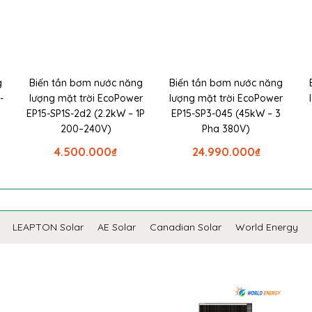
g
Biến tần bơm nước năng
Biến tần bơm nước năng
-
lượng mặt trời EcoPower
lượng mặt trời EcoPower
EP15-SP1S-2d2 (2.2kW – 1P
EP15-SP3-045 (45kW – 3
200–240V)
Pha 380V)
4.500.000
₫
24.990.000
₫
LEAPTON Solar
AE Solar
Canadian Solar
World Energy