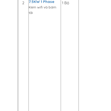
7.5KW 1 Phase
2
1 Bộ
Kèm wifi và bám
tải