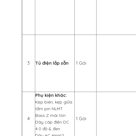
3
Tủ điện lắp sẵn
1 Gói
Phụ kiện khác:
Kẹp biên, kẹp giữa
tấm pin NLMT
Bass Z mái tôn
4
1 Gói
Dây cáp điện DC
4.0 đỏ & đen
Dây AC 6mm2