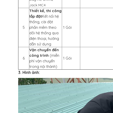
Jack MC4
Thiết kế, thi công
lắp đặt
Kết nối hệ
thống, cài đặt
5
phần mềm theo
1 Gói
dõi hệ thống qua
điện thoại, hướng
dẫn sử dụng
Vận chuyển đến
công trình
(miễn
6
1 Gói
phí vận chuyển
trong nội thành)
3. Hình ảnh: