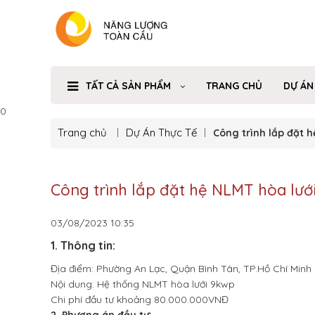
TẤT CẢ SẢN PHẨM
TRANG CHỦ
DỰ ÁN
0
Trang chủ
Dự Án Thực Tế
Công trình lắp đặt h
Công trình lắp đặt hệ NLMT hòa lướ
03/08/2023
10:35
1. Thông tin:
Địa điểm: Phường An Lạc, Quận Bình Tân, TP.Hồ Chí Minh
Nội dung: Hệ thống NLMT hòa lưới 9kwp
Chi phí đầu tư khoảng 80.000.000VNĐ